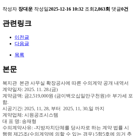
작성자
장대운
작성일
2025-12-16 10:32
조회
2,863회
댓글
0건
관련링크
이전글
다음글
목록
본문
복지관
본관 사무실 확장공사에 따른
수의계약 공개 내역서
계약일자
: 2025. 11. 28.(금
)
계약금액
:
금2,519,000
원
(
금이백오십일만구천원
)
※
부가세 포
함
.
시공기간
: 2025, 11, 28,
부터
2025, 11, 30,
일 까지
계약업체
: 시원공조시스템
대 표 명
: 송재형
수의계약사유
: -
지방자치단체를 당사자로 하는 계약 법률 시
행령 제
25
조
(
수의계약에 의할 수 있는 경우
) 5
항
5
호에 의거 추