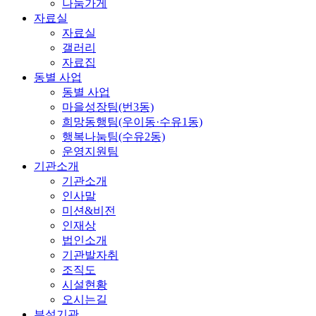
나눔가게
자료실
자료실
갤러리
자료집
동별 사업
동별 사업
마을성장팀(번3동)
희망동행팀(우이동·수유1동)
행복나눔팀(수유2동)
운영지원팀
기관소개
기관소개
인사말
미션&비전
인재상
법인소개
기관발자취
조직도
시설현황
오시는길
부설기관