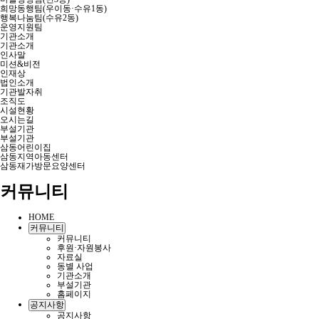
희망동행팀(우이동·수유1동)
행복나눔팀(수유2동)
운영지원팀
기관소개
기관소개
인사말
미션&비전
인재상
법인소개
기관발자취
조직도
시설현황
오시는길
부설기관
부설기관
삼동어린이집
삼동지역아동센터
삼동재가방문요양센터
커뮤니티
HOME
커뮤니티
커뮤니티
후원·자원봉사
자료실
동별 사업
기관소개
부설기관
홈페이지
공지사항
공지사항