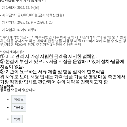
[전자칠판 수의 계약 공개내역]
-
계약일자
: 2025. 12. 9.(화
)
-
계약금액
:
금4,600,000원(금사백육십만원)
- 계약기간: 2025. 12. 9. ~ 2026. 1. 20.
-
계약업체
: 티아이비투비
* 수의계약법적근거
:
사회복지법인 재무회계 규칙 제
30
조의
2(
계약의 원칙
)
및 지방자
치단체를 당사자로 하는 계약에 관한 법률 시행령 제
25
조
(
수의계약에 의할 수 있는 경
우
) 제1
항 제5호에 의거
,
추정가격
2
천만원 이하인 용역
* 수의계약사유
:
①
비교 견적 시 가장 저렴한 금액을 제시한 업체임
.
②
본점이 부산에 있으나
,
서울 지점을 운영하고 있어 설치
·
납품에
지장이 없음
.
③
기관이 요구하는 서류 제출 및 행정 절차에 협조적임
.
위 사유로 보아
,
해당 업체는 가격
·
납품 가능성
·
행정 대응 측면에서
가장 적합한 업체로 판단되어 수의 계약을 진행하고자 함
.
댓글목록
등록된 댓글이 없습니다.
이전글
다음글
목록