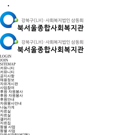
LOGIN
JOIN
SITEMAP
커뮤니티
커뮤니티
공지사항
채용정보
자유게시판
사업참여
후원·자원봉사
후원·자원봉사
후원안내
자원봉사안내
나눔가게
자료실
자료실
갤러리
자료집
동별 사업
동별 사업
마을성장팀(번3동)