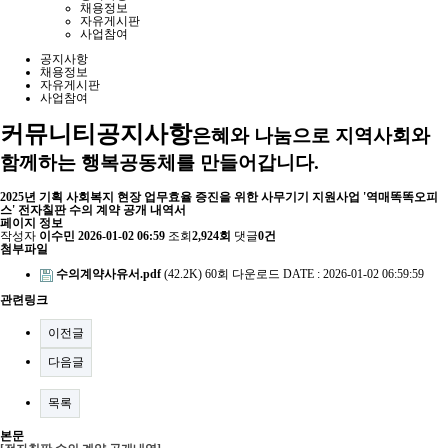
채용정보
자유게시판
사업참여
공지사항
채용정보
자유게시판
사업참여
커뮤니티
공지사항
은혜와 나눔으로 지역사회와
함께하는 행복공동체를 만들어갑니다.
2025년 기획 사회복지 현장 업무효율 증진을 위한 사무기기 지원사업 '역매똑똑오피
스' 전자칠판 수의 계약 공개 내역서
페이지 정보
작성자
이수민
2026-01-02 06:59
조회
2,924회
댓글
0건
첨부파일
수의계약사유서.pdf
(42.2K)
60회 다운로드
DATE : 2026-01-02 06:59:59
관련링크
이전글
다음글
목록
본문