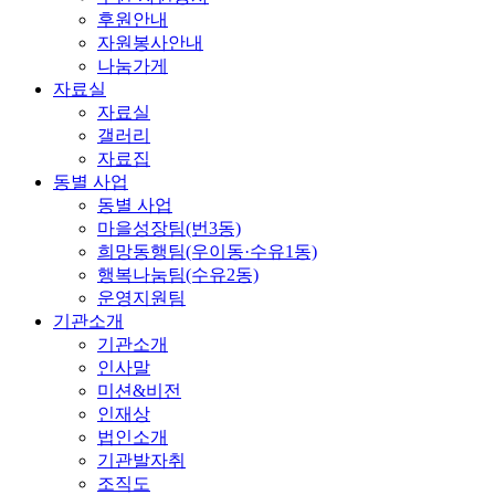
후원안내
자원봉사안내
나눔가게
자료실
자료실
갤러리
자료집
동별 사업
동별 사업
마을성장팀(번3동)
희망동행팀(우이동·수유1동)
행복나눔팀(수유2동)
운영지원팀
기관소개
기관소개
인사말
미션&비전
인재상
법인소개
기관발자취
조직도