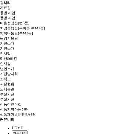
갤러리
자료집
동별 사업
동별 사업
마을성장팀(번3동)
희망동행팀(우이동·수유1동)
행복나눔팀(수유2동)
운영지원팀
기관소개
기관소개
인사말
미션&비전
인재상
법인소개
기관발자취
조직도
시설현황
오시는길
부설기관
부설기관
삼동어린이집
삼동지역아동센터
삼동재가방문요양센터
커뮤니티
HOME
커뮤니티