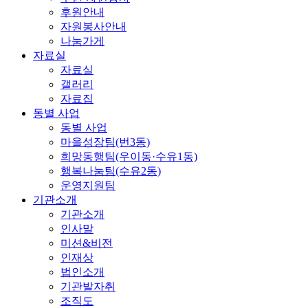
후원안내
자원봉사안내
나눔가게
자료실
자료실
갤러리
자료집
동별 사업
동별 사업
마을성장팀(번3동)
희망동행팀(우이동·수유1동)
행복나눔팀(수유2동)
운영지원팀
기관소개
기관소개
인사말
미션&비전
인재상
법인소개
기관발자취
조직도