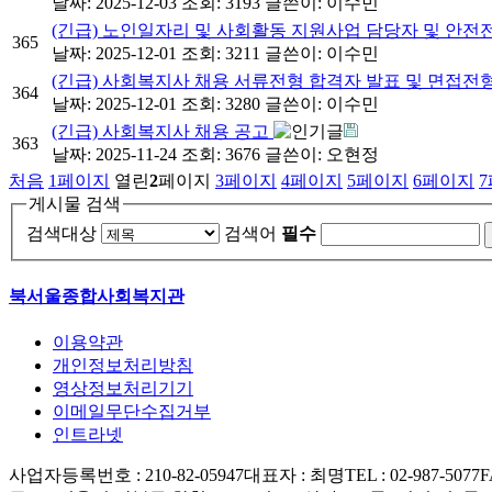
날짜: 2025-12-03
조회: 3193
글쓴이:
이수민
(긴급) 노인일자리 및 사회활동 지원사업 담당자 및 안전
365
날짜: 2025-12-01
조회: 3211
글쓴이:
이수민
(긴급) 사회복지사 채용 서류전형 합격자 발표 및 면접전
364
날짜: 2025-12-01
조회: 3280
글쓴이:
이수민
(긴급) 사회복지사 채용 공고
363
날짜: 2025-11-24
조회: 3676
글쓴이:
오현정
처음
1
페이지
열린
2
페이지
3
페이지
4
페이지
5
페이지
6
페이지
7
게시물 검색
검색대상
검색어
필수
북서울종합사회복지관
이용약관
개인정보처리방침
영상정보처리기기
이메일무단수집거부
인트라넷
사업자등록번호 : 210-82-05947
대표자 : 최명
TEL : 02-987-5077
F