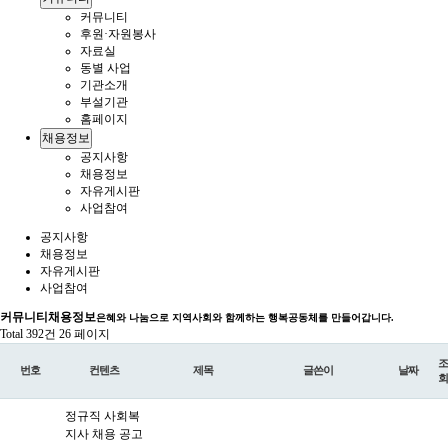
커뮤니티
후원·자원봉사
자료실
동별 사업
기관소개
부설기관
홈페이지
채용정보
공지사항
채용정보
자유게시판
사업참여
공지사항
채용정보
자유게시판
사업참여
커뮤니티
채용정보
은혜와 나눔으로 지역사회와 함께하는 행복공동체를 만들어갑니다.
Total 392건
26 페이지
조
번호
컨텐츠
제목
글쓴이
날짜
회
정규직 사회복
지사 채용 공고