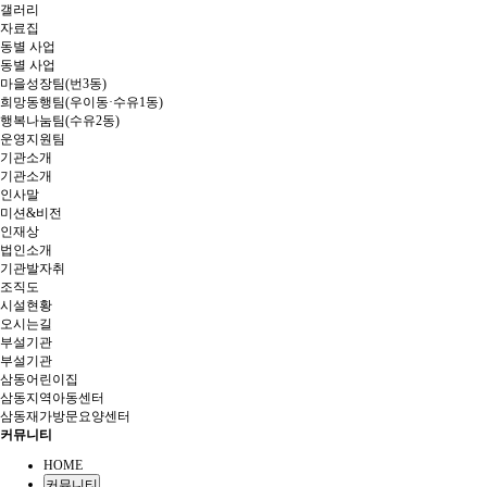
갤러리
자료집
동별 사업
동별 사업
마을성장팀(번3동)
희망동행팀(우이동·수유1동)
행복나눔팀(수유2동)
운영지원팀
기관소개
기관소개
인사말
미션&비전
인재상
법인소개
기관발자취
조직도
시설현황
오시는길
부설기관
부설기관
삼동어린이집
삼동지역아동센터
삼동재가방문요양센터
커뮤니티
HOME
커뮤니티