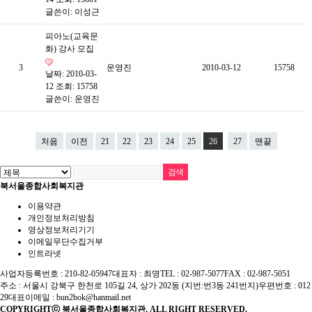
글쓴이:
이성근
피아노(교육문
화) 강사 모집
3
운영진
2010-03-12
15758
날짜: 2010-03-
12
조회: 15758
글쓴이:
운영진
처음
이전
21
22
23
24
25
26
27
맨끝
북서울종합사회복지관
이용약관
개인정보처리방침
영상정보처리기기
이메일무단수집거부
인트라넷
사업자등록번호 : 210-82-05947
대표자 : 최명
TEL : 02-987-5077
FAX : 02-987-5051
주소 : 서울시 강북구 한천로 105길 24, 상가 202동 (지번:번3동 241번지)
우편번호 : 012
29
대표이메일 :
bun2bok@hanmail.net
COPYRIGHTⓒ 북서울종합사회복지관. ALL RIGHT RESERVED.