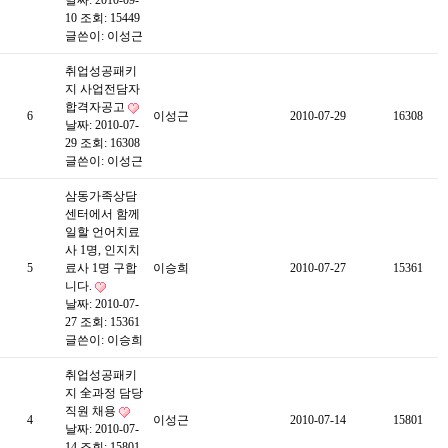
날짜: 2010-09-
10
조회: 15449
글쓴이:
이성근
취업성공패키
지 사업전담자
합격자공고
6
이성근
2010-07-29
16308
날짜: 2010-07-
29
조회: 16308
글쓴이:
이성근
삼동가족상담
센터에서 함께
일할 언어치료
사 1명, 인지치
5
료사 1명 구합
이승희
2010-07-27
15361
니다.
날짜: 2010-07-
27
조회: 15361
글쓴이:
이승희
취업성공패키
지 全과정 담당
직원 채용
4
이성근
2010-07-14
15801
날짜: 2010-07-
14
조회: 15801