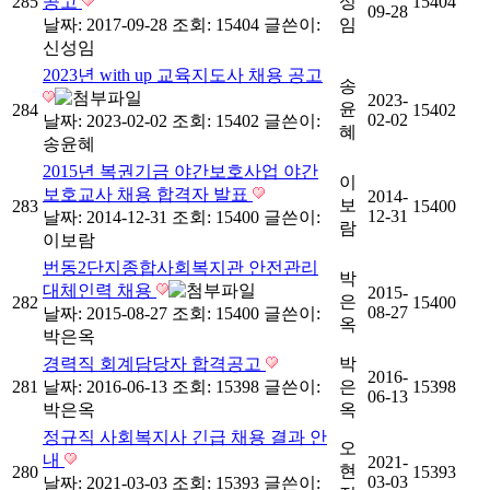
285
공고
성
15404
09-28
날짜: 2017-09-28
조회: 15404
글쓴이:
임
신성임
2023년 with up 교육지도사 채용 공고
송
2023-
윤
284
15402
02-02
날짜: 2023-02-02
조회: 15402
글쓴이:
혜
송윤혜
2015년 복권기금 야간보호사업 야간
이
보호교사 채용 합격자 발표
2014-
보
283
15400
12-31
날짜: 2014-12-31
조회: 15400
글쓴이:
람
이보람
번동2단지종합사회복지관 안전관리
박
대체인력 채용
2015-
은
282
15400
08-27
날짜: 2015-08-27
조회: 15400
글쓴이:
옥
박은옥
경력직 회계담당자 합격공고
박
2016-
281
날짜: 2016-06-13
조회: 15398
글쓴이:
은
15398
06-13
박은옥
옥
정규직 사회복지사 긴급 채용 결과 안
오
내
2021-
현
280
15393
03-03
날짜: 2021-03-03
조회: 15393
글쓴이: