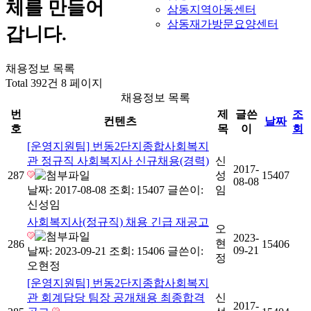
체를 만들어
삼동지역아동센터
삼동재가방문요양센터
갑니다.
채용정보 목록
Total 392건
8 페이지
채용정보 목록
번
제
글쓴
조
컨텐츠
날짜
호
목
이
회
[운영지원팀] 번동2단지종합사회복지
관 정규직 사회복지사 신규채용(경력)
신
2017-
287
성
15407
08-08
날짜: 2017-08-08
조회: 15407
글쓴이:
임
신성임
사회복지사(정규직) 채용 긴급 재공고
오
2023-
현
286
15406
09-21
날짜: 2023-09-21
조회: 15406
글쓴이:
정
오현정
[운영지원팀] 번동2단지종합사회복지
관 회계담당 팀장 공개채용 최종합격
신
2017-