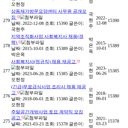
정
오현정
삼동재가방문요양센터 사무원 공개모
국
집
2022-
현
279
15390
12-08
날짜: 2022-12-08
조회: 15390
글쓴이:
주
국현주
지역조직화사업 사회복지사 채용(경
박
력)
2015-
은
278
15389
10-01
날짜: 2015-10-01
조회: 15389
글쓴이:
옥
박은옥
사회복지사(정규직) 채용 재공고
오
2023-
현
277
15385
06-26
날짜: 2023-06-26
조회: 15385
글쓴이:
정
오현정
(긴급)무료급식사업 조리사 채용 재공
오
고
2018-
현
276
15380
06-01
날짜: 2018-06-01
조회: 15380
글쓴이:
정
오현정
주말공간개방사업 토요 계약직 모집
전
공고
2021-
민
275
15378
03-23
날짜: 2021-03-23
조회: 15378
글쓴이:
영