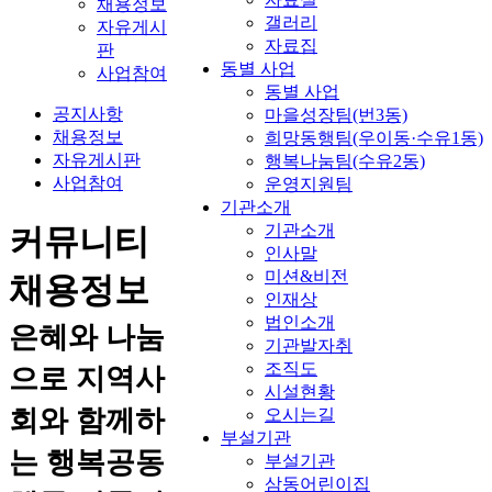
채용정보
갤러리
자유게시
자료집
판
동별 사업
사업참여
동별 사업
공지사항
마을성장팀(번3동)
채용정보
희망동행팀(우이동·수유1동)
자유게시판
행복나눔팀(수유2동)
사업참여
운영지원팀
기관소개
기관소개
커뮤니티
인사말
미션&비전
채용정보
인재상
법인소개
은혜와 나눔
기관발자취
조직도
으로 지역사
시설현황
회와 함께하
오시는길
부설기관
는 행복공동
부설기관
삼동어린이집