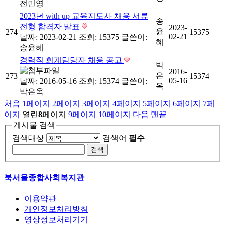
전민영
2023년 with up 교육지도사 채용 서류
송
전형 합격자 발표
2023-
윤
274
15375
02-21
날짜: 2023-02-21
조회: 15375
글쓴이:
혜
송윤혜
경력직 회계담당자 채용 공고
박
2016-
은
273
15374
05-16
날짜: 2016-05-16
조회: 15374
글쓴이:
옥
박은옥
처음
1
페이지
2
페이지
3
페이지
4
페이지
5
페이지
6
페이지
7
페
이지
열린
8
페이지
9
페이지
10
페이지
다음
맨끝
게시물 검색
검색대상
검색어
필수
북서울종합사회복지관
이용약관
개인정보처리방침
영상정보처리기기