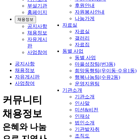
후원안내
부설기관
자원봉사안내
홈페이지
나눔가게
채용정보
자료실
공지사항
자료실
채용정보
갤러리
자유게시
자료집
판
동별 사업
사업참여
동별 사업
공지사항
마을성장팀(번3동)
채용정보
희망동행팀(우이동·수유1동)
자유게시판
행복나눔팀(수유2동)
사업참여
운영지원팀
기관소개
기관소개
커뮤니티
인사말
미션&비전
채용정보
인재상
법인소개
은혜와 나눔
기관발자취
조직도
으로 지역사