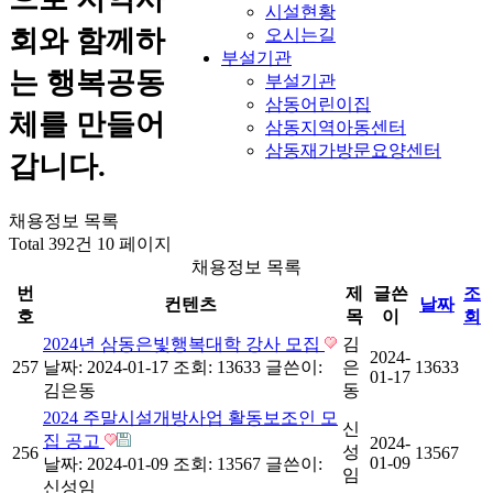
시설현황
회와 함께하
오시는길
부설기관
는 행복공동
부설기관
삼동어린이집
체를 만들어
삼동지역아동센터
삼동재가방문요양센터
갑니다.
채용정보 목록
Total 392건
10 페이지
채용정보 목록
번
제
글쓴
조
컨텐츠
날짜
호
목
이
회
2024년 삼동은빛행복대학 강사 모집
김
2024-
257
날짜: 2024-01-17
조회: 13633
글쓴이:
은
13633
01-17
김은동
동
2024 주말시설개방사업 활동보조인 모
신
집 공고
2024-
성
256
13567
01-09
날짜: 2024-01-09
조회: 13567
글쓴이:
임
신성임