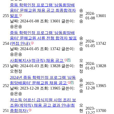
중등 학력인정 프로그램 '삼동희망배
움터' 문해교원 채용 공고 최종합격자
송
2024-
255
발표
은
13601
01-08
날짜: 2024-01-08
조회: 13601
글쓴이:
송
송은송
중등 학력인정 프로그램 '삼동희망배
움터' 문해교원 서류 전형 합격자 발표
송
2024-
254
(면접 안내)
은
13742
01-05
날짜: 2024-01-05
조회: 13742
글쓴이:
송
송은송
사회복지사(정규직) 채용 공고
오
2024-
253
날짜: 2024-01-03
조회: 13828
글쓴이:
현
13828
01-03
오현정
정
2024년 중등 학력인정 프로그램 '삼동
송
희망배움터' 문해교원 채용 공고
2023-
은
252
13965
12-28
날짜: 2023-12-28
조회: 13965
글쓴이:
송
송은송
저소득 어르신 급식지원 사업 조리 보
조원(계약직) 채용 공고 결과 안내(최
오
2023-
251
종합격자)
현
13700
12-27