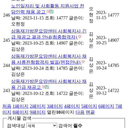
노인일자리 및 사회활동 지원사업 전
오
담인력 채용 공고
2023-
현
246
14777
11-15
날짜: 2023-11-15
조회: 14777
글쓴이:
정
오현정
삼동재가방문요양센터 사회복지사 긴
김
급 재공고 결과 안내(최종합격자)
2023-
상
245
14907
10-25
날짜: 2023-10-25
조회: 14907
글쓴이:
은
김상은
삼동재가방문요양센터 사회복지사 채
김
용 서류전형합격자 발표(면접안내)
2023-
상
244
14785
10-24
날짜: 2023-10-24
조회: 14785
글쓴이:
은
김상은
삼동재가방문요양센터 사회복지사 채
김
용 긴급 재공고
2023-
상
243
14722
10-12
날짜: 2023-10-12
조회: 14722
글쓴이:
은
김상은
처음
1
페이지
2
페이지
3
페이지
4
페이지
5
페이지
6
페이지
7
페
이지
8
페이지
9
페이지
열린
10
페이지
다음
맨끝
게시물 검색
검색대상
검색어
필수