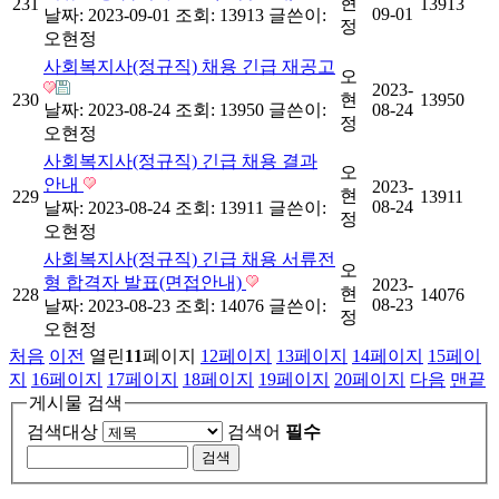
현
231
13913
09-01
날짜: 2023-09-01
조회: 13913
글쓴이:
정
오현정
사회복지사(정규직) 채용 긴급 재공고
오
2023-
230
현
13950
날짜: 2023-08-24
조회: 13950
글쓴이:
08-24
정
오현정
사회복지사(정규직) 긴급 채용 결과
오
안내
2023-
현
229
13911
08-24
날짜: 2023-08-24
조회: 13911
글쓴이:
정
오현정
사회복지사(정규직) 긴급 채용 서류전
오
형 합격자 발표(면접안내)
2023-
현
228
14076
08-23
날짜: 2023-08-23
조회: 14076
글쓴이:
정
오현정
처음
이전
열린
11
페이지
12
페이지
13
페이지
14
페이지
15
페이
지
16
페이지
17
페이지
18
페이지
19
페이지
20
페이지
다음
맨끝
게시물 검색
검색대상
검색어
필수