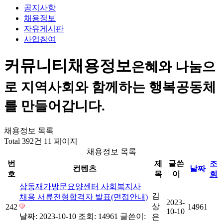
공지사항
채용정보
자유게시판
사업참여
커뮤니티
채용정보
은혜와 나눔으
로 지역사회와 함께하는 행복공동체
를 만들어갑니다.
채용정보 목록
Total 392건
11 페이지
채용정보 목록
번
제
글쓴
조
컨텐츠
날짜
호
목
이
회
삼동재가방문요양센터 사회복지사
김
채용 서류전형합격자 발표(면접안내)
2023-
상
242
14961
10-10
날짜: 2023-10-10
조회: 14961
글쓴이:
은