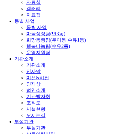
자료실
갤러리
자료집
동별 사업
동별 사업
마을성장팀(번3동)
희망동행팀(우이동·수유1동)
행복나눔팀(수유2동)
운영지원팀
기관소개
기관소개
인사말
미션&비전
인재상
법인소개
기관발자취
조직도
시설현황
오시는길
부설기관
부설기관