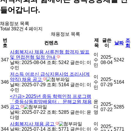
들어갑니다.
채용정보 목록
Total 392건
4 페이지
채용정보 목록
번
제
글쓴
조
컨텐츠
날짜
호
목
이
회
사회복지사 채용 서류전형 합격자 발표
이
및 면접전형 일정 안내
2025-
347
수
5242
날짜: 2025-08-04
조회: 5242
글쓴이:
이
08-04
민
수민
저소득 어르신 급식지원사업 조리사(계
이
약직) 채용 공고
2025-
346
수
5164
날짜: 2025-07-29
조회: 5164
글쓴이:
이
07-29
민
수민
<긴급> 2025년 중등 학력인정 프로그램
「중등삼동희망배움터」 문해교원 채용
윤
2025-
345
공고
다
5285
07-22
날짜: 2025-07-22
조회: 5285
글쓴이:
윤
영
다영
사회복지사 채용 공고
이
2025-
344
날짜: 2025-07-14
조회: 5771
글쓴이:
이
수
5771