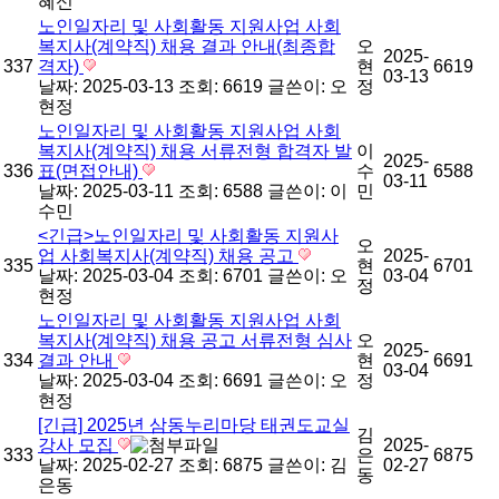
혜신
노인일자리 및 사회활동 지원사업 사회
복지사(계약직) 채용 결과 안내(최종합
오
2025-
337
격자)
현
6619
03-13
날짜: 2025-03-13
조회: 6619
글쓴이:
오
정
현정
노인일자리 및 사회활동 지원사업 사회
복지사(계약직) 채용 서류전형 합격자 발
이
2025-
336
표(면접안내)
수
6588
03-11
날짜: 2025-03-11
조회: 6588
글쓴이:
이
민
수민
<긴급>노인일자리 및 사회활동 지원사
오
업 사회복지사(계약직) 채용 공고
2025-
335
현
6701
날짜: 2025-03-04
조회: 6701
글쓴이:
오
03-04
정
현정
노인일자리 및 사회활동 지원사업 사회
복지사(계약직) 채용 공고 서류전형 심사
오
2025-
334
결과 안내
현
6691
03-04
날짜: 2025-03-04
조회: 6691
글쓴이:
오
정
현정
[긴급] 2025년 삼동누리마당 태권도교실
김
강사 모집
2025-
333
은
6875
날짜: 2025-02-27
조회: 6875
글쓴이:
김
02-27
동
은동