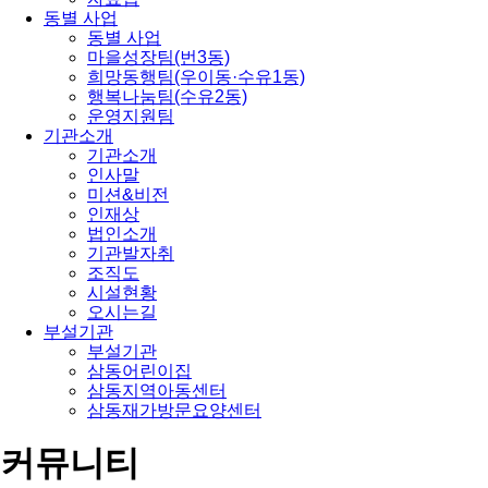
동별 사업
동별 사업
마을성장팀(번3동)
희망동행팀(우이동·수유1동)
행복나눔팀(수유2동)
운영지원팀
기관소개
기관소개
인사말
미션&비전
인재상
법인소개
기관발자취
조직도
시설현황
오시는길
부설기관
부설기관
삼동어린이집
삼동지역아동센터
삼동재가방문요양센터
커뮤니티