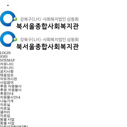
LOGIN
JOIN
SITEMAP
커뮤니티
커뮤니티
공지사항
채용정보
자유게시판
사업참여
후원·자원봉사
후원·자원봉사
후원안내
자원봉사안내
나눔가게
자료실
자료실
갤러리
자료집
동별 사업
동별 사업
마을성장팀(번3동)