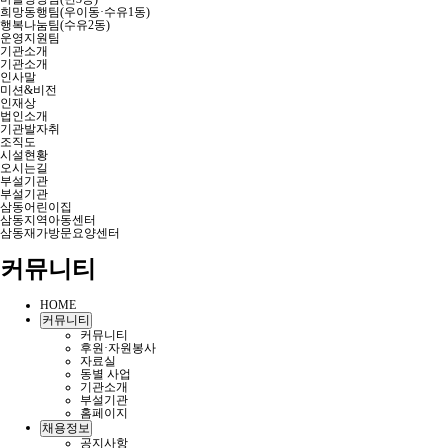
희망동행팀(우이동·수유1동)
행복나눔팀(수유2동)
운영지원팀
기관소개
기관소개
인사말
미션&비전
인재상
법인소개
기관발자취
조직도
시설현황
오시는길
부설기관
부설기관
삼동어린이집
삼동지역아동센터
삼동재가방문요양센터
커뮤니티
HOME
커뮤니티
커뮤니티
후원·자원봉사
자료실
동별 사업
기관소개
부설기관
홈페이지
채용정보
공지사항