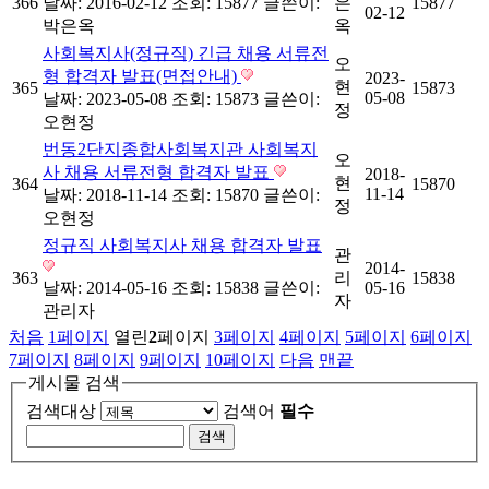
366
날짜: 2016-02-12
조회: 15877
글쓴이:
은
15877
02-12
박은옥
옥
사회복지사(정규직) 긴급 채용 서류전
오
형 합격자 발표(면접안내)
2023-
현
365
15873
05-08
날짜: 2023-05-08
조회: 15873
글쓴이:
정
오현정
번동2단지종합사회복지관 사회복지
오
사 채용 서류전형 합격자 발표
2018-
현
364
15870
11-14
날짜: 2018-11-14
조회: 15870
글쓴이:
정
오현정
정규직 사회복지사 채용 합격자 발표
관
2014-
363
리
15838
날짜: 2014-05-16
조회: 15838
글쓴이:
05-16
자
관리자
처음
1
페이지
열린
2
페이지
3
페이지
4
페이지
5
페이지
6
페이지
7
페이지
8
페이지
9
페이지
10
페이지
다음
맨끝
게시물 검색
검색대상
검색어
필수