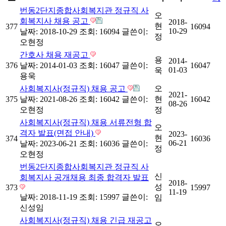
번동2단지종합사회복지관 정규직 사
오
회복지사 채용 공고
2018-
현
377
16094
10-29
날짜: 2018-10-29
조회: 16094
글쓴이:
정
오현정
간호사 채용 재공고
용
2014-
376
날짜: 2014-01-03
조회: 16047
글쓴이:
16047
01-03
욱
용욱
사회복지사(정규직) 채용 공고
오
2021-
375
날짜: 2021-08-26
조회: 16042
글쓴이:
현
16042
08-26
오현정
정
사회복지사(정규직) 채용 서류전형 합
오
격자 발표(면접 안내)
2023-
현
374
16036
06-21
날짜: 2023-06-21
조회: 16036
글쓴이:
정
오현정
번동2단지종합사회복지관 정규직 사
신
회복지사 공개채용 최종 합격자 발표
2018-
성
373
15997
11-19
날짜: 2018-11-19
조회: 15997
글쓴이:
임
신성임
사회복지사(정규직) 채용 긴급 재공고
오