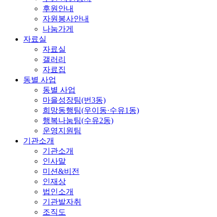
후원안내
자원봉사안내
나눔가게
자료실
자료실
갤러리
자료집
동별 사업
동별 사업
마을성장팀(번3동)
희망동행팀(우이동·수유1동)
행복나눔팀(수유2동)
운영지원팀
기관소개
기관소개
인사말
미션&비전
인재상
법인소개
기관발자취
조직도