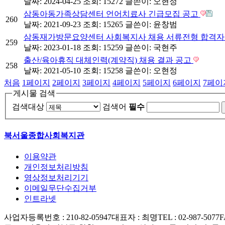
날짜: 2024-04-25
조회: 15272
글쓴이:
오현정
삼동아동가족상담센터 언어치료사 긴급모집 공고
260
날짜: 2021-09-23
조회: 15265
글쓴이:
윤창범
삼동재가방문요양센터 사회복지사 채용 서류전형 합격자
259
날짜: 2023-01-18
조회: 15259
글쓴이:
국현주
출산/육아휴직 대체인력(계약직) 채용 결과 공고
258
날짜: 2021-05-10
조회: 15258
글쓴이:
오현정
처음
1
페이지
2
페이지
3
페이지
4
페이지
5
페이지
6
페이지
7
페이
게시물 검색
검색대상
검색어
필수
북서울종합사회복지관
이용약관
개인정보처리방침
영상정보처리기기
이메일무단수집거부
인트라넷
사업자등록번호 : 210-82-05947
대표자 : 최명
TEL : 02-987-5077
F