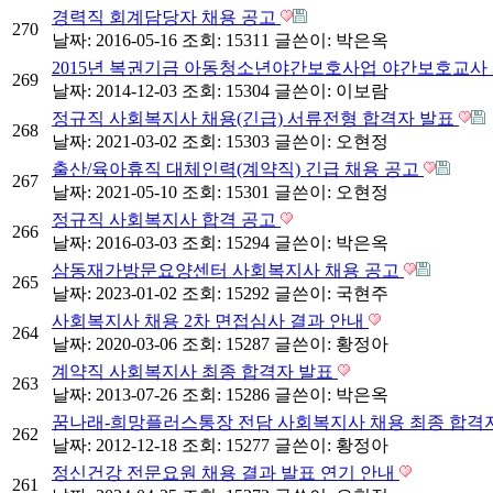
경력직 회계담당자 채용 공고
270
날짜: 2016-05-16
조회: 15311
글쓴이:
박은옥
2015년 복권기금 아동청소년야간보호사업 야간보호교사
269
날짜: 2014-12-03
조회: 15304
글쓴이:
이보람
정규직 사회복지사 채용(긴급) 서류전형 합격자 발표
268
날짜: 2021-03-02
조회: 15303
글쓴이:
오현정
출산/육아휴직 대체인력(계약직) 긴급 채용 공고
267
날짜: 2021-05-10
조회: 15301
글쓴이:
오현정
정규직 사회복지사 합격 공고
266
날짜: 2016-03-03
조회: 15294
글쓴이:
박은옥
삼동재가방문요양센터 사회복지사 채용 공고
265
날짜: 2023-01-02
조회: 15292
글쓴이:
국현주
사회복지사 채용 2차 면접심사 결과 안내
264
날짜: 2020-03-06
조회: 15287
글쓴이:
황정아
계약직 사회복지사 최종 합격자 발표
263
날짜: 2013-07-26
조회: 15286
글쓴이:
박은옥
꿈나래-희망플러스통장 전담 사회복지사 채용 최종 합격
262
날짜: 2012-12-18
조회: 15277
글쓴이:
황정아
정신건강 전문요원 채용 결과 발표 연기 안내
261