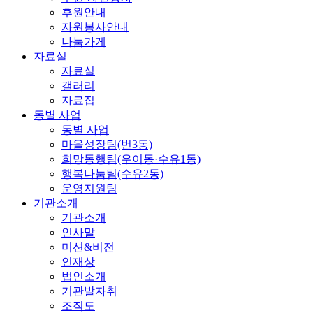
후원안내
자원봉사안내
나눔가게
자료실
자료실
갤러리
자료집
동별 사업
동별 사업
마을성장팀(번3동)
희망동행팀(우이동·수유1동)
행복나눔팀(수유2동)
운영지원팀
기관소개
기관소개
인사말
미션&비전
인재상
법인소개
기관발자취
조직도