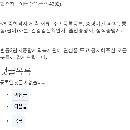
합격자
: 이
** (***-****-4352)
<
최종합격자 제출 서류
:
주민등록등본
,
증명사진
(
파일
),
통
장
(
급여
)
사본
,
건강검진확인서
,
졸업증명서
,
성적증명서
>
번동
2
단지종합사회복지관에 관심을 두고 응시해주신 모든
분들께 감사드립니다
.
댓글목록
등록된 댓글이 없습니다.
이전글
다음글
목록