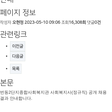
페이지 정보
작성자
오현정
2023-05-10 09:06
조회
16,308회
댓글
0건
관련링크
이전글
다음글
목록
본문
번동
2
단지종합사회복지관 사회복지사(정규직) 공개 채용
결과 안내합니다
.