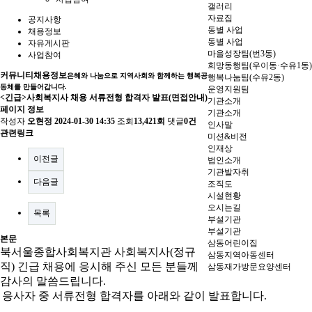
갤러리
자료집
공지사항
동별 사업
채용정보
동별 사업
자유게시판
마을성장팀(번3동)
사업참여
희망동행팀(우이동·수유1동)
커뮤니티
채용정보
은혜와 나눔으로 지역사회와 함께하는 행복공
행복나눔팀(수유2동)
동체를 만들어갑니다.
운영지원팀
<긴급>사회복지사 채용 서류전형 합격자 발표(면접안내)
기관소개
페이지 정보
기관소개
작성자
오현정
2024-01-30 14:35
조회
13,421회
댓글
0건
인사말
관련링크
미션&비전
인재상
이전글
법인소개
기관발자취
다음글
조직도
시설현황
오시는길
목록
부설기관
부설기관
본문
삼동어린이집
북서울종합사회복지관 사회복지사
(
정규
삼동지역아동센터
직
)
긴급 채용에 응시해 주신 모든 분들께
삼동재가방문요양센터
감사의 말씀드립니다
.
응사자 중 서류전형 합격자를 아래와 같이 발표합니다
.