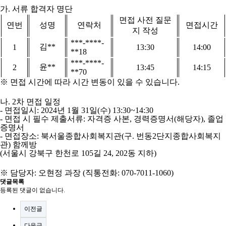
가
.
서류 합격자 명단
면접 사전 질문
연번
성명
연락처
면접시간
지 작성
***-****-
김
**
1
13:30
14:00
**18
***-****-
윤
**
2
13:45
14:15
**70
※
면접 시간에 따라 시간 변동이 있을 수 있습니다
.
나
. 2
차 면접 일정
-
면접일시
: 2024
년
1
월
31
일
(
수
) 13:30~14:30
-
면접 시 필수 제출서류
:
자격증 사본
,
경력증명서
(
해당자
),
졸업
증명서
-
면접장소
:
북서울종합사회복지관
(
구
.
번동
2
단지종합사회복지
관
)
함께방
(
서울시 강북구 한천로
105
길
24, 202
동 지하
)
※
담당자
:
오현정 과장
(
직통전화
: 070-7011-1060)
댓글목록
등록된 댓글이 없습니다.
이전글
다음글