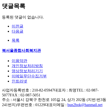
댓글목록
등록된 댓글이 없습니다.
이전글
다음글
목록
북서울종합사회복지관
이용약관
개인정보처리방침
영상정보처리기기
이메일무단수집거부
인트라넷
사업자등록번호 : 210-82-05947
대표자 : 최명
TEL : 02-987-
5077
FAX : 02-987-5051
주소 : 서울시 강북구 한천로 105길 24, 상가 202동 (지번:번3동
241번지)
우편번호 : 01229
대표이메일 :
bun2bok@hanmail.net