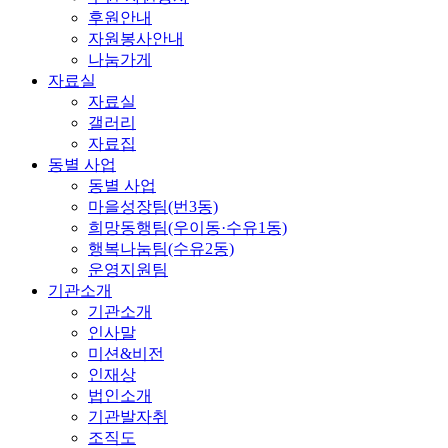
후원안내
자원봉사안내
나눔가게
자료실
자료실
갤러리
자료집
동별 사업
동별 사업
마을성장팀(번3동)
희망동행팀(우이동·수유1동)
행복나눔팀(수유2동)
운영지원팀
기관소개
기관소개
인사말
미션&비전
인재상
법인소개
기관발자취
조직도