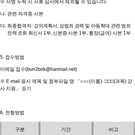
※
서명 누락 시 서류 심사에서 제외될 수 있습니다
.
나
.
관련 자격증 사본
다
.
최종합격자
:
강의계획서
,
성범죄 경력 및 아동학대 관련 범죄
전력 조회 회신서
1
부
,
신분증
사본
1
부
,
통장
(
급여
)
사본
1
부
5.
접수방법
이메일 접수
(bun2bok@hanmail.net)
※
E-mail
응시 제목 및 첨부파일 명
「○○○
(
이름
)-
□□□
(
과목
)
강
사 지원
」
표기
6.
전형방법
구분
기간
비고