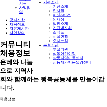
기관소개
시판
기관소개
사업참
인사말
여
미션&비전
인재상
공지사항
법인소개
채용정보
기관발자취
자유게시판
조직도
사업참여
시설현황
오시는길
커뮤니티
부설기관
부설기관
채용정보
삼동어린이집
삼동지역아동센터
은혜와 나눔
삼동재가방문요양센터
으로 지역사
회와 함께하는 행복공동체를 만들어갑
니다.
채용정보