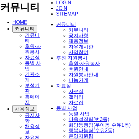
LOGIN
커뮤니티
JOIN
SITEMAP
HOME
커뮤니티
커뮤니티
커뮤니티
커뮤니
공지사항
티
채용정보
후원·자
자유게시판
원봉사
사업참여
자료실
후원·자원봉사
동별 사
후원·자원봉사
업
후원안내
기관소
자원봉사안내
개
나눔가게
부설기
자료실
관
자료실
홈페이
갤러리
지
자료집
동별 사업
채용정보
동별 사업
공지사
마을성장팀(번3동)
항
희망동행팀(우이동·수유1동)
채용정
행복나눔팀(수유2동)
보
운영지원팀
자유게