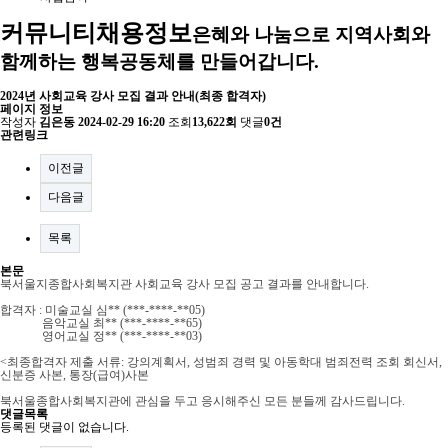
커뮤니티
채용정보
은혜와 나눔으로 지역사회와
함께하는 행복공동체를 만들어갑니다.
2024년 사회교육 강사 모집 결과 안내(최종 합격자)
페이지 정보
작성자
김은동
2024-02-29 16:20
조회
13,622회
댓글
0건
관련링크
이전글
다음글
목록
본문
북서울지종합사회복지관 사회교육 강사 모집 공고 결과를 안내합니다.
합격자 : 미술교실 심** (***-****-**05)
음악교실 최** (***-****-**65)
영어교실 정** (***-****-**03)
<최종합격자 제출 서류: 강의계획서, 성범죄 경력 및 아동학대 범죄전력 조회 회신서,
신분증 사본, 통장(급여)사본
북서울종합사회복지관에 관심을 두고 응시해주신 모든 분들께 감사드립니다.
댓글목록
등록된 댓글이 없습니다.