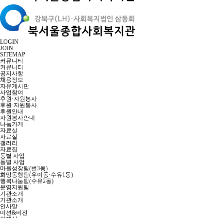
LOGIN
JOIN
SITEMAP
커뮤니티
커뮤니티
공지사항
채용정보
자유게시판
사업참여
후원·자원봉사
후원·자원봉사
후원안내
자원봉사안내
나눔가게
자료실
자료실
갤러리
자료집
동별 사업
동별 사업
마을성장팀(번3동)
희망동행팀(우이동·수유1동)
행복나눔팀(수유2동)
운영지원팀
기관소개
기관소개
인사말
미션&비전