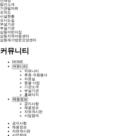
인재상
법인소개
기관발자취
조직도
시설현황
오시는길
부설기관
부설기관
삼동어린이집
삼동지역아동센터
삼동재가방문요양센터
커뮤니티
HOME
커뮤니티
커뮤니티
후원·자원봉사
자료실
동별 사업
기관소개
부설기관
홈페이지
채용정보
공지사항
채용정보
자유게시판
사업참여
공지사항
채용정보
자유게시판
사업참여