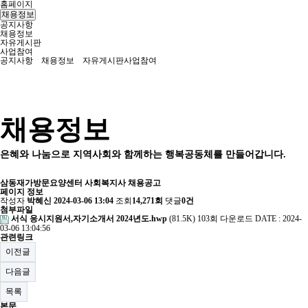
홈페이지
채용정보
공지사항
채용정보
자유게시판
사업참여
공지사항
채용정보
자유게시판
사업참여
채용정보
은혜와 나눔으로 지역사회와 함께하는 행복공동체를 만들어갑니다.
삼동재가방문요양센터 사회복지사 채용공고
페이지 정보
작성자
박혜신
2024-03-06 13:04
조회
14,271회
댓글
0건
첨부파일
서식 응시지원서,자기소개서 2024년도.hwp
(81.5K)
103회 다운로드
DATE : 2024-
03-06 13:04:56
관련링크
이전글
다음글
목록
본문