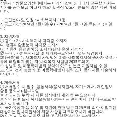
삼동재가방문요양센터에서는 아래와 같이 센터에서 근무할 사회복
지사를 공개모집 하고자 하오니
,
관심 있으신 분들의 많은 지원 바랍
니다
.
1.
모집분야 및 인원
:
사회복지사
/ 1
명
2.
공고기간
: 2024
년
3
월
6
일
(수
) ~ 2024
년
3
월
21
일
(목
)
까지
(16
일
간
)
3.
지원자격
①
필수
:
가
.
사회복지사 자격증 소지자
나
.
컴퓨터활용능력 자격증 소지자
다
.
자동차 운전면허증 소지자
(
실제 운전 가능자
)
②
우대
:
사회복지시설 및 재가방문요양센터 업무 유경험자
③
(
공통
)
필수
:
사회복지 사업법에 따라 사회복지시설 종사자 결격사
유에 해당되지 않는 자
(
사회복지 사업법 제
35
조의
2)
※
성범죄 및 아동학대범죄 경력이 있으신 분은 지원하실 수 없
고
,
입사 전에 성범죄 및 아동학대범죄 경력 조회 동의서를 제출하셔
야 합니다
.
4.
제출서류
①
서류접수 시 필수
:
공통서식
(
응시지원서
,
자기소개서
,
개인정보
활용 동의서
)-
첨부파일
※
자필서명 누락 시 서류 심사에서 제외 될 수 있습니다
.
※
양식은 반드시 북서울
종합사회복지관 홈페이지에서 다운로드 받
으시길 바랍니다
.
※
국가유공자 등 예우 및 지원에 관한 법률 제
29
조에 의한 취업지원
대상자는 입사지원서에 해당 사항을 체크해주시기 바랍니다
.
②
면접 시 필수
:
자격증 사본 및 경력증명서 각
1
부
(
해당자
)