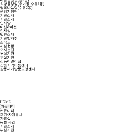
마을성장팀(번3동)
희망동행팀(우이동·수유1동)
행복나눔팀(수유2동)
운영지원팀
기관소개
기관소개
인사말
미션&비전
인재상
법인소개
기관발자취
조직도
시설현황
오시는길
부설기관
부설기관
삼동어린이집
삼동지역아동센터
삼동재가방문요양센터
HOME
커뮤니티
커뮤니티
후원·자원봉사
자료실
동별 사업
기관소개
부설기관