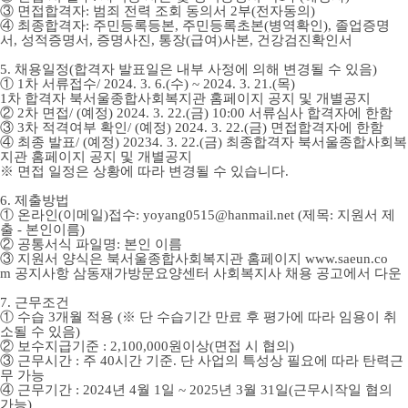
③
면접합격자
:
범죄 전력 조회 동의서
2
부
(
전자동의
)
④
최종합격자
:
주민등록등본
,
주민등록초본
(
병역확인
),
졸업증명
서
,
성적증명서
,
증명사진
,
통장
(
급여
)
사본
,
건강검진확인서
5.
채용일정
(
합격자 발표일은 내부 사정에 의해 변경될 수 있음
)
①
1
차 서류접수
/ 2024. 3. 6.(수
) ~ 2024. 3. 21.(목
)
1
차 합격자 북서울
종합사회복지관 홈페이지 공지 및 개별공지
②
2
차 면접
/ (
예정
) 2024. 3. 22.(금
) 10:00
서류심사 합격자에 한함
③
3
차 적격여부 확인
/ (
예정
) 2024. 3. 22.(
금
)
면접합격자에 한함
④
최종 발표
/ (
예정
) 20234. 3. 22.(
금
)
최종합격자 북서울
종합사회복
지관 홈페이지 공지 및 개별공지
※
면접 일정은 상황에 따라 변경될 수 있습니다
.
6.
제출방법
①
온라인
(
이메일
)
접수
: yoyang0515@hanmail.net (
제목
:
지원서 제
출
-
본인이름
)
②
공통서식 파일명
:
본인 이름
③
지원서 양식은 북서울
종합사회복지관 홈페이지
www.saeun.co
m
공지사항 삼동재가방문요양센터 사회복지사 채용 공고에서 다운
7.
근무조건
①
수습
3
개월 적용
(
※
단 수습기간 만료 후 평가에 따라 임용이 취
소될 수 있음
)
②
보수지급기준
: 2,100,000
원이상
(
면접 시 협의
)
③
근무시간
:
주
40
시간 기준
.
단 사업의 특성상 필요에 따라 탄력근
무 가능
④
근무기간
: 2024
년
4
월
1
일
~ 2025
년
3
월
31
일
(
근무시작일 협의
가능
)