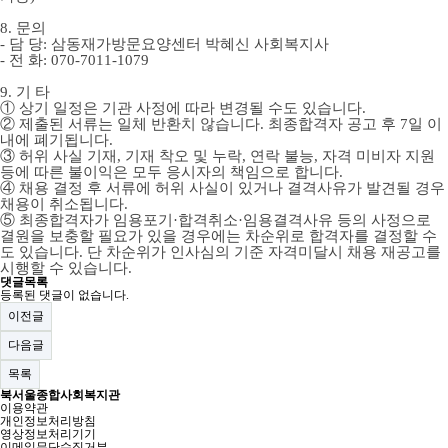
8.
문의
-
담 당
:
삼동재가방문요양센터 박혜신 사회복지사
-
전 화
: 070-7011-1079
9.
기 타
①
상기 일정은 기관 사정에 따라 변경될 수도 있습니다
.
②
제출된 서류는 일체 반환치 않습니다
.
최종합격자 공고 후
7
일 이
내에 폐기됩니다
.
③
허위 사실 기재
,
기재 착오 및 누락
,
연락 불능
,
자격 미비자 지원
등에 따른 불이익은 모두 응시자의 책임으로 합니다
.
④
채용 결정 후 서류에 허위 사실이 있거나 결격사유가 발견될 경우
채용이 취소됩니다
.
⑤
최종합격자가 임용포기
·
합격취소
·
임용결격사유 등의 사정으로
결원을 보충할 필요가 있을 경우에는 차순위로 합격자를 결정할 수
도 있습니다
.
단 차순위가 인사심의 기준 자격미달시 채용 재공고를
시행할 수 있습니다
.
댓글목록
등록된 댓글이 없습니다.
이전글
다음글
목록
북서울종합사회복지관
이용약관
개인정보처리방침
영상정보처리기기
이메일무단수집거부