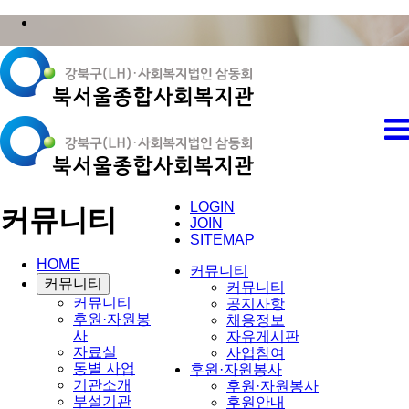
LOGIN
커뮤니티
JOIN
SITEMAP
HOME
커뮤니티
커뮤니티
커뮤니티
커뮤니티
공지사항
후원·자원봉
채용정보
사
자유게시판
자료실
사업참여
동별 사업
후원·자원봉사
기관소개
후원·자원봉사
부설기관
후원안내