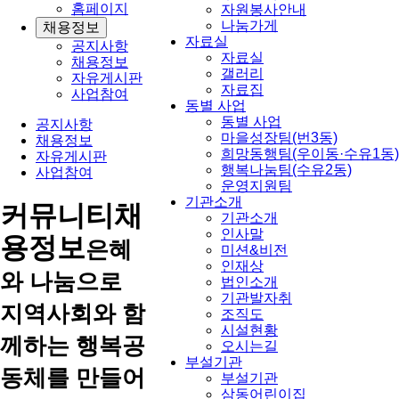
홈페이지
자원봉사안내
나눔가게
채용정보
자료실
공지사항
자료실
채용정보
갤러리
자유게시판
자료집
사업참여
동별 사업
동별 사업
공지사항
마을성장팀(번3동)
채용정보
희망동행팀(우이동·수유1동)
자유게시판
행복나눔팀(수유2동)
사업참여
운영지원팀
기관소개
커뮤니티
채
기관소개
인사말
용정보
은혜
미션&비전
인재상
와 나눔으로
법인소개
기관발자취
지역사회와 함
조직도
시설현황
께하는 행복공
오시는길
부설기관
동체를 만들어
부설기관
삼동어린이집