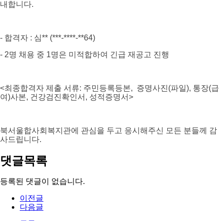
내합니다
.
- 합격자
: 심
** (***-****-
*
*64
)
- 2명 채용 중 1명은 미적합하여 긴급 재공고 진행
<
최종합격자 제출 서류
:
주민등록등본
,
증명사진
(
파일
),
통장
(
급
여
)
사본
,
건강검진확인서
,
성적증명서
>
북서울합사회복지관에 관심을 두고 응시해주신 모든 분들께 감
사드립니다
.
댓글목록
등록된 댓글이 없습니다.
이전글
다음글