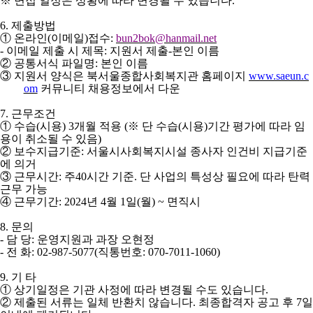
※
면접 일정은 상황에 따라 변경될 수 있습니다
.
6.
제출방법
①
온라인
(
이메일
)
접수
:
bun2bok@hanmail.net
-
이메일 제출 시 제목
:
지원서 제출
-
본인 이름
②
공통서식 파일명
:
본인 이름
③
지원서 양식은 북서울종합사회복지관 홈페이지
www.saeun.c
om
커뮤니티 채용정보에서 다운
7.
근무조건
①
수습
(
시용
) 3
개월 적용
(
※
단 수습
(
시용
)
기간 평가에 따라 임
용이 취소될 수 있음
)
②
보수지급기준
:
서울시사회복지시설 종사자 인건비 지급기준
에 의거
③
근무시간
:
주
40
시간 기준
.
단 사업의 특성상 필요에 따라 탄력
근무 가능
④
근무기간
: 2024
년
4
월
1
일
(
월
) ~
면직시
8.
문의
-
담 당
:
운영지원과 과장 오현정
-
전 화
: 02-987-5077(
직통번호
: 070-7011-1060)
9.
기 타
①
상기일정은 기관 사정에 따라 변경될 수도 있습니다
.
②
제출된 서류는 일체 반환치 않습니다
.
최종합격자 공고 후
7
일