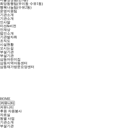
마을성장팀(번3동)
희망동행팀(우이동·수유1동)
행복나눔팀(수유2동)
운영지원팀
기관소개
기관소개
인사말
미션&비전
인재상
법인소개
기관발자취
조직도
시설현황
오시는길
부설기관
부설기관
삼동어린이집
삼동지역아동센터
삼동재가방문요양센터
HOME
커뮤니티
커뮤니티
후원·자원봉사
자료실
동별 사업
기관소개
부설기관