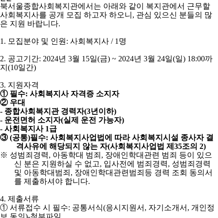
북서울종합사회복지관에서는 아래와 같이 복지관에서 근무할
사회복지사를 공개 모집 하고자 하오니
,
관심 있으신 분들의 많
은 지원 바랍니다
.
1.
모집분야 및 인원
:
사회복지사
/ 1
명
2.
공고기간
: 2024
년
3
월
15
일
(
금
) ~ 2024
년
3
월
24
일
(
일
) 18:00
까
지
(10
일간
)
3.
지원자격
①
필수
:
사회복지사 자격증 소지자
②
우대
-
종합사회복지관 경력자
(3
년이하
)
-
운전면허 소지자
(
실제 운전 가능자
)
-
사회복지사
1
급
③
(
공통
)
필수
:
사회복지사업법에 따라 사회복지시설 종사자 결
격사유에 해당되지 않는 자
(
사회복지사업법 제
35
조의
2)
※
성범죄경력
,
아동학대 범죄
,
장애인학대관련 범죄 등이 있으
신 분은 지원하실 수 없고
,
입사전에 범죄경력
,
성범죄경력
및 아동학대범죄
,
장애인학대관련범죄등 경력 조회 동의서
를 제출하셔야 합니다
.
4.
제출서류
①
서류접수 시 필수
:
공통서식
(
응시지원서
,
자기소개서
,
개인정
보 동의
)-
첨부파일