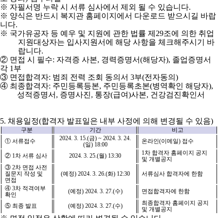
※
자필서명 누락 시 서류 심사에서 제외 될 수 있습니다
.
※
양식은 반드시 복지관 홈페이지에서 다운로드 받으시길 바랍
니다
.
※
국가유공자 등 예우 및 지원에 관한 법률 제
29
조에 의한 취업
지원대상자는 입사지원서에 해당 사항을 체크해주시기 바
랍니다
.
②
면접 시 필수
:
자격증 사본
,
경력증명서
(
해당자
),
졸업증명서
각
1
부
③
면접합격자
:
범죄 전력 조회 동의서
3
부
(
전자동의
)
④
최종합격자
:
주민등록등본
,
주민등록초본
(
병역확인 해당자
),
성적증명서
,
증명사진
,
통장
(
급여
)
사본
,
건강검진확인서
5.
채용일정
(
합격자 발표일은 내부 사정에 의해 변경될 수 있음
)
구분
기간
비고
2024. 3. 15.(
금
) ~ 2024. 3. 24.
①
서류접수
온라인
(
이메일
)
접수
(
일
) 18:00
1
차 합격자 홈페이지 공지
②
1
차 서류 심사
2024. 3. 25.(
월
) 13:30
및 개별공지
③
2
차 면접 사전
질문지 작성 및
(
예정
) 2024. 3. 26.(
화
) 12:30
서류심사 합격자에 한함
면접
④
3
차 적격여부
(
예정
) 2024. 3. 27.(
수
)
면접합격자에 한함
확인
최종합격자 홈페이지 공지
⑤
최종 발표
(
예정
) 2024. 3. 27.(
수
)
및 개별공지