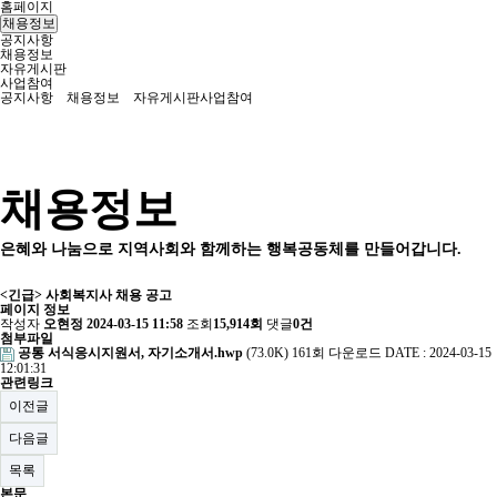
홈페이지
채용정보
공지사항
채용정보
자유게시판
사업참여
공지사항
채용정보
자유게시판
사업참여
채용정보
은혜와 나눔으로 지역사회와 함께하는 행복공동체를 만들어갑니다.
<긴급> 사회복지사 채용 공고
페이지 정보
작성자
오현정
2024-03-15 11:58
조회
15,914회
댓글
0건
첨부파일
공통 서식응시지원서, 자기소개서.hwp
(73.0K)
161회 다운로드
DATE : 2024-03-15
12:01:31
관련링크
이전글
다음글
목록
본문