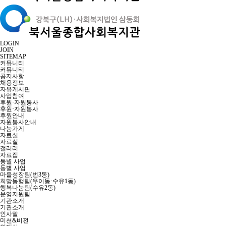
LOGIN
JOIN
SITEMAP
커뮤니티
커뮤니티
공지사항
채용정보
자유게시판
사업참여
후원·자원봉사
후원·자원봉사
후원안내
자원봉사안내
나눔가게
자료실
자료실
갤러리
자료집
동별 사업
동별 사업
마을성장팀(번3동)
희망동행팀(우이동·수유1동)
행복나눔팀(수유2동)
운영지원팀
기관소개
기관소개
인사말
미션&비전