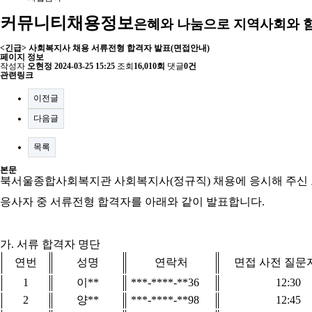
커뮤니티
채용정보
은혜와 나눔으로 지역사회와 
<긴급> 사회복지사 채용 서류전형 합격자 발표(면접안내)
페이지 정보
작성자
오현정
2024-03-25 15:25
조회
16,010회
댓글
0건
관련링크
이전글
다음글
목록
본문
북서울종합사회복지관 사회복지사
(
정규직
)
채용에 응시해 주신
응사자 중 서류전형 합격자를 아래와 같이 발표합니다
.
가
.
서류 합격자 명단
연번
성명
연락처
면접 사전 질문
1
이
**
***-****-**36
12:30
2
양
**
***-****-**98
12:45