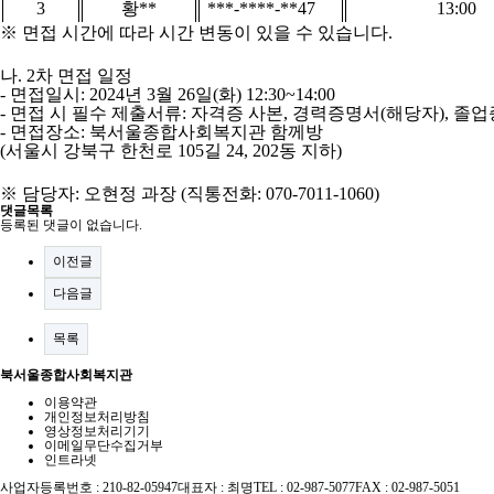
3
황
**
***-****-**47
13:00
※
면접 시간에 따라 시간 변동이 있을 수 있습니다
.
나
. 2
차 면접 일정
-
면접일시
: 2024
년
3
월
26
일
(
화
) 12:30~14:00
-
면접 시 필수 제출서류
:
자격증 사본
,
경력증명서
(
해당자
),
졸업
-
면접장소
:
북서울종합사회복지관 함께방
(
서울시 강북구 한천로
105
길
24, 202
동 지하
)
※
담당자
:
오현정 과장
(
직통전화
: 070-7011-1060)
댓글목록
등록된 댓글이 없습니다.
이전글
다음글
목록
북서울종합사회복지관
이용약관
개인정보처리방침
영상정보처리기기
이메일무단수집거부
인트라넷
사업자등록번호 : 210-82-05947
대표자 : 최명
TEL : 02-987-5077
FAX : 02-987-5051