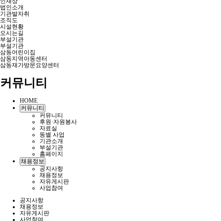
인재상
법인소개
기관발자취
조직도
시설현황
오시는길
부설기관
부설기관
삼동어린이집
삼동지역아동센터
삼동재가방문요양센터
커뮤니티
HOME
커뮤니티
커뮤니티
후원·자원봉사
자료실
동별 사업
기관소개
부설기관
홈페이지
채용정보
공지사항
채용정보
자유게시판
사업참여
공지사항
채용정보
자유게시판
사업참여