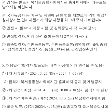
※
양식은 반드시 북서울
종합사회복지관 홈페이지에서 다운로드
받으시길 바랍니다
.
※
국가유공자 등 예우 및 지원에 관한 법률 제
29
조에 의한 취업지
원대상자는 입사지원서에 해당 사항을 체크해주시기 바랍니다
.
②
면접 시 필수
:
자격증 사본 및 경력증명서 각
1
부
(
해당자
)
③
면접합격자
:
범죄 전력 조회 동의서
2
부
(
전자동의
)
④
최종합격자
:
주민등록등본
,
주민등록초본
(
병역확인
),
졸업증명
서
,
성적증명서
,
증명사진
,
통장
(
급여
)
사본
,
건강검진확인서
5.
채용일정
(
합격자 발표일은 내부 사정에 의해 변경될 수 있음
)
①
1
차 서류접수
/ 2024. 3. 26.(화
) ~ 2024. 4. 05.(금
)
1
차 합격자 북서울
종합사회복지관 홈페이지 공지 및 개별공지
②
2
차 면접
/ (
예정
) 2024. 4. 11.(목
) 10:00
서류심사 합격자에 한함
③
3
차 적격여부 확인
/ (
예정
) 2024. 4.15 .(
금
)
면접합격자에 한함
④
최종 발표
/ (
예정
) 20234. 4. 15.(
금
)
최종합격자 북서울
종합사회