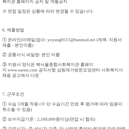
복지관 홈페이지 공지 및 개별공지
※
면접 일정은 상황에 따라 변경될 수 있습니다
.
6.
제출방법
①
온라인
(
이메일
)
접수
: yoyang0515@hanmail.net (
제목
:
지원서
제출
-
본인이름
)
②
공통서식 파일명
:
본인 이름
③
지원서 양식은 북서울
종합사회복지관 홈페이
지
www.saeun.com
공지사항 삼동재가방문요양센터 사회복지사
채용 공고에서 다운
7.
근무조건
①
수습
3
개월 적용
(
※
단 수습기간 만료 후 평가에 따라 임용이
취소될 수 있음
)
②
보수지급기준
: 2,100,000
원이상
(
면접 시 협의
)
③
근무시간
:
주
40
시간 기준
.
단 사업의 특성상 필요에 따라 탄력