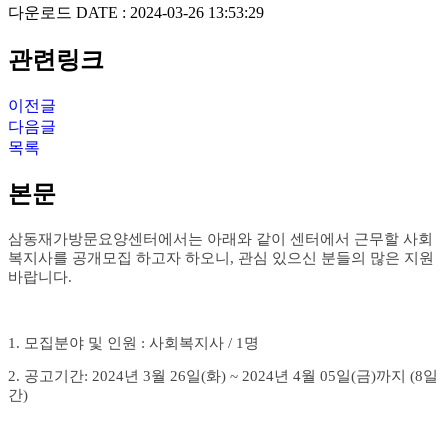
다운로드
DATE : 2024-03-26 13:53:29
관련링크
이전글
다음글
목록
본문
삼동재가방문요양센터에서는 아래와 같이 센터에서 근무할 사회
복지사를 공개모집 하고자 하오니
,
관심 있으신 분들의 많은 지원
바랍니다
.
1.
모집분야 및 인원
:
사회복지사
/ 1
명
2.
공고기간
: 2024
년
3
월
26
일
(화
) ~ 2024
년
4
월
05
일
(금
)
까지
(8
일
간
)