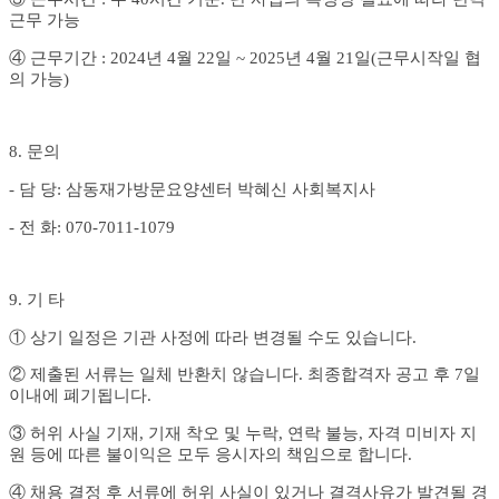
근무 가능
④
근무기간
: 2024
년
4
월
22
일
~ 2025
년
4
월
21
일
(
근무시작일 협
의 가능
)
8.
문의
-
담 당
:
삼동재가방문요양센터 박혜신 사회복지사
-
전 화
: 070-7011-1079
9.
기 타
①
상기 일정은 기관 사정에 따라 변경될 수도 있습니다
.
②
제출된 서류는 일체 반환치 않습니다
.
최종합격자 공고 후
7
일
이내에 폐기됩니다
.
③
허위 사실 기재
,
기재 착오 및 누락
,
연락 불능
,
자격 미비자 지
원 등에 따른 불이익은 모두 응시자의 책임으로 합니다
.
④
채용 결정 후 서류에 허위 사실이 있거나 결격사유가 발견될 경