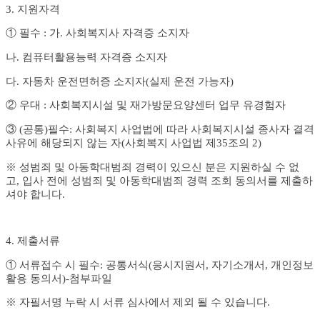
3.
지원자격
①
필수
:
가
.
사회복지사 자격증 소지자
나
.
컴퓨터활용능력 자격증 소지자
다
.
자동차 운전면허증 소지자
(
실제 운전 가능자
)
②
우대
:
사회복지시설 및 재가방문요양센터 업무 유경험자
③
(
공통
)
필수
:
사회복지 사업법에 따라 사회복지시설 종사자 결격
사유에 해당되지 않는 자
(
사회복지 사업법 제
35
조의
2)
※
성범죄 및 아동학대범죄 경력이 있으신 분은 지원하실 수 없
고
,
입사 전에 성범죄 및 아동학대범죄 경력 조회 동의서를 제출하
셔야 합니다
.
4.
제출서류
①
서류접수 시 필수
:
공통서식
(
응시지원서
,
자기소개서
,
개인정보
활용 동의서
)-
첨부파일
※
자필서명 누락 시 서류 심사에서 제외 될 수 있습니다
.