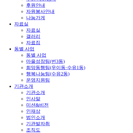
후원안내
자원봉사안내
나눔가게
자료실
자료실
갤러리
자료집
동별 사업
동별 사업
마을성장팀(번3동)
희망동행팀(우이동·수유1동)
행복나눔팀(수유2동)
운영지원팀
기관소개
기관소개
인사말
미션&비전
인재상
법인소개
기관발자취
조직도