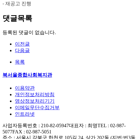
-
재공고 진행
댓글목록
등록된 댓글이 없습니다.
이전글
다음글
목록
북서울종합사회복지관
이용약관
개인정보처리방침
영상정보처리기기
이메일무단수집거부
인트라넷
사업자등록번호 : 210-82-05947
대표자 : 최명
TEL : 02-987-
5077
FAX : 02-987-5051
주소 : 서울시 강북구 한천로 105길 24, 상가 202동 (지번:번3동