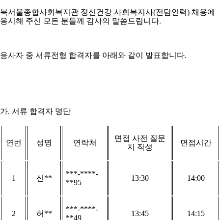
북서울종합사회복지관 정신건강 사회복지사
(전담인력
)
채용에
응시해 주신 모든 분들께 감사의 말씀드립니다
.
응사자 중 서류전형 합격자를 아래와 같이 발표합니다
.
가
.
서류 합격자 명단
면접 사전 질문
연번
성명
연락처
면접시간
지 작성
***-****-
1
신
**
13:30
14:00
**95
***-****-
2
허
**
13:45
14:15
**49