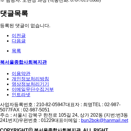
※
담당자
:
오현정 과장
(
직통전화
: 070-7011-1060)
댓글목록
등록된 댓글이 없습니다.
이전글
다음글
목록
북서울종합사회복지관
이용약관
개인정보처리방침
영상정보처리기기
이메일무단수집거부
인트라넷
사업자등록번호 : 210-82-05947
대표자 : 최명
TEL : 02-987-
5077
FAX : 02-987-5051
주소 : 서울시 강북구 한천로 105길 24, 상가 202동 (지번:번3동
241번지)
우편번호 : 01229
대표이메일 :
bun2bok@hanmail.net
COPYRIGHTⓒ 북서울종합사회복지관. ALL RIGHT