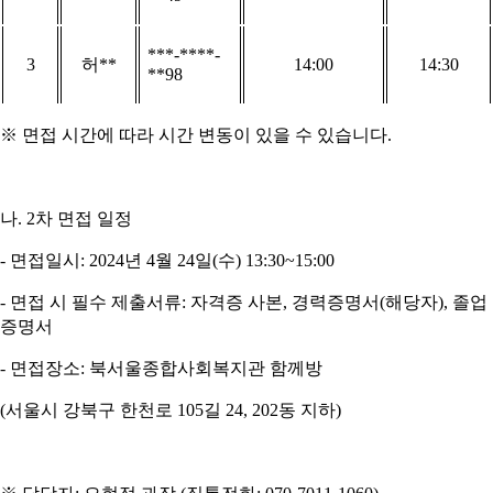
***-****-
3
허
**
14:00
14:30
**98
※
면접 시간에 따라 시간 변동이 있을 수 있습니다
.
나
. 2
차 면접 일정
-
면접일시
: 2024
년
4
월
24
일
(
수
) 13:30~15:00
-
면접 시 필수 제출서류
:
자격증 사본
,
경력증명서
(
해당자
),
졸업
증명서
-
면접장소
:
북서울종합사회복지관 함께방
(
서울시 강북구 한천로
105
길
24, 202
동 지하
)