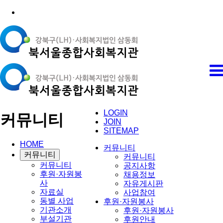
LOGIN
커뮤니티
JOIN
SITEMAP
HOME
커뮤니티
커뮤니티
커뮤니티
커뮤니티
공지사항
후원·자원봉
채용정보
사
자유게시판
자료실
사업참여
동별 사업
후원·자원봉사
기관소개
후원·자원봉사
부설기관
후원안내