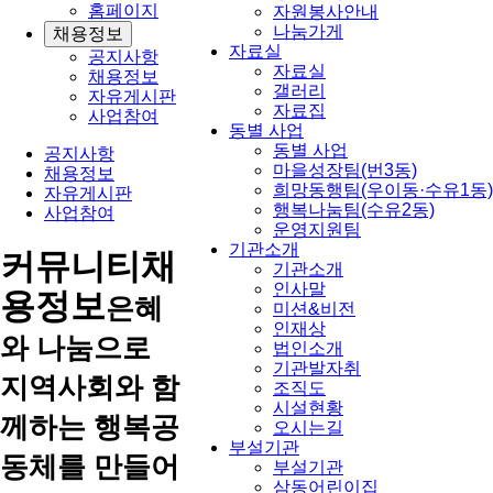
홈페이지
자원봉사안내
나눔가게
채용정보
자료실
공지사항
자료실
채용정보
갤러리
자유게시판
자료집
사업참여
동별 사업
동별 사업
공지사항
마을성장팀(번3동)
채용정보
희망동행팀(우이동·수유1동)
자유게시판
행복나눔팀(수유2동)
사업참여
운영지원팀
기관소개
커뮤니티
채
기관소개
인사말
용정보
은혜
미션&비전
인재상
와 나눔으로
법인소개
기관발자취
지역사회와 함
조직도
시설현황
께하는 행복공
오시는길
부설기관
동체를 만들어
부설기관
삼동어린이집