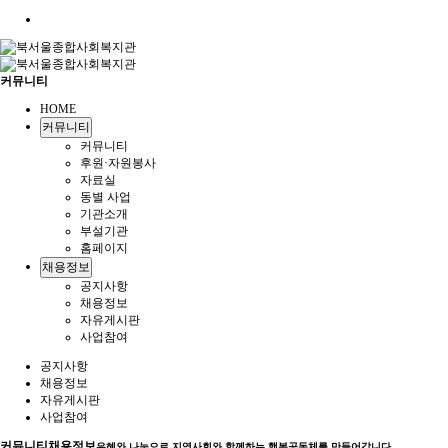
커뮤니티
HOME
커뮤니티
커뮤니티
후원·자원봉사
자료실
동별 사업
기관소개
부설기관
홈페이지
채용정보
공지사항
채용정보
자유게시판
사업참여
공지사항
채용정보
자유게시판
사업참여
커뮤니티
채용정보
은혜와 나눔으로 지역사회와 함께하는 행복공동체를 만들어갑니다.