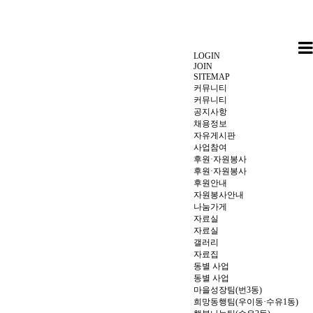
LOGIN
JOIN
SITEMAP
커뮤니티
커뮤니티
공지사항
채용정보
자유게시판
사업참여
후원·자원봉사
후원·자원봉사
후원안내
자원봉사안내
나눔가게
자료실
자료실
갤러리
자료집
동별 사업
동별 사업
마을성장팀(번3동)
희망동행팀(우이동·수유1동)