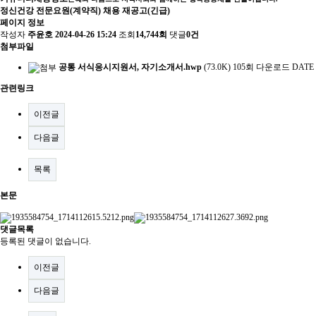
정신건강 전문요원(계약직) 채용 재공고(긴급)
페이지 정보
작성자
주윤호
2024-04-26 15:24
조회
14,744회
댓글
0건
첨부파일
공통 서식응시지원서, 자기소개서.hwp
(73.0K)
105회 다운로드
DATE :
관련링크
이전글
다음글
목록
본문
댓글목록
등록된 댓글이 없습니다.
이전글
다음글