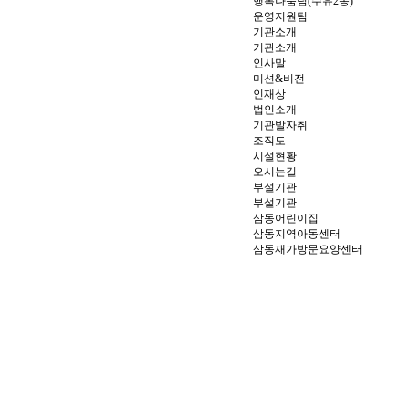
행복나눔팀(수유2동)
운영지원팀
기관소개
기관소개
인사말
미션&비전
인재상
법인소개
기관발자취
조직도
시설현황
오시는길
부설기관
부설기관
삼동어린이집
삼동지역아동센터
삼동재가방문요양센터