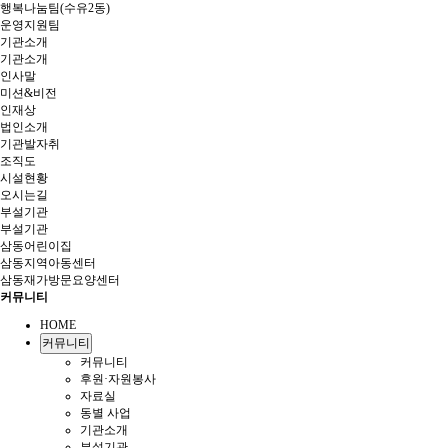
행복나눔팀(수유2동)
운영지원팀
기관소개
기관소개
인사말
미션&비전
인재상
법인소개
기관발자취
조직도
시설현황
오시는길
부설기관
부설기관
삼동어린이집
삼동지역아동센터
삼동재가방문요양센터
커뮤니티
HOME
커뮤니티
커뮤니티
후원·자원봉사
자료실
동별 사업
기관소개
부설기관