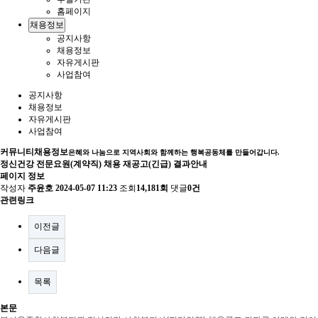
홈페이지
채용정보
공지사항
채용정보
자유게시판
사업참여
공지사항
채용정보
자유게시판
사업참여
커뮤니티
채용정보
은혜와 나눔으로 지역사회와 함께하는 행복공동체를 만들어갑니다.
정신건강 전문요원(계약직) 채용 재공고(긴급) 결과안내
페이지 정보
작성자
주윤호
2024-05-07 11:23
조회
14,181회
댓글
0건
관련링크
이전글
다음글
목록
본문