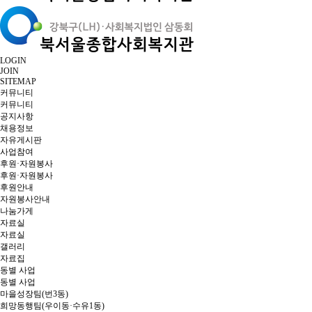
LOGIN
JOIN
SITEMAP
커뮤니티
커뮤니티
공지사항
채용정보
자유게시판
사업참여
후원·자원봉사
후원·자원봉사
후원안내
자원봉사안내
나눔가게
자료실
자료실
갤러리
자료집
동별 사업
동별 사업
마을성장팀(번3동)
희망동행팀(우이동·수유1동)