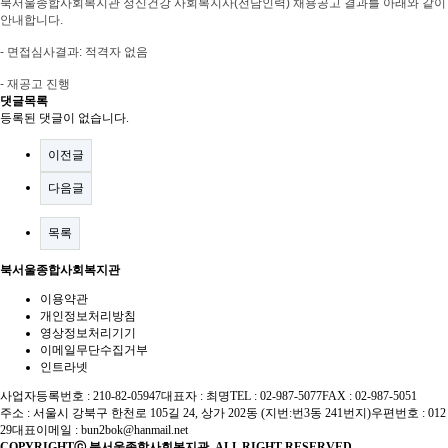
북서울종합사회복지관 정신건강 사회복지사(전담인력)
채용공고
결과를 아래와 같이
안내합니다
.
- 면접
심사결과
:
적격자 없음
-
재공고 진행
댓글목록
등록된 댓글이 없습니다.
이전글
다음글
목록
북서울종합사회복지관
이용약관
개인정보처리방침
영상정보처리기기
이메일무단수집거부
인트라넷
사업자등록번호 : 210-82-05947
대표자 : 최명
TEL : 02-987-5077
FAX : 02-987-5051
주소 : 서울시 강북구 한천로 105길 24, 상가 202동 (지번:번3동 241번지)
우편번호 : 012
29
대표이메일 :
bun2bok@hanmail.net
COPYRIGHTⓒ 북서울종합사회복지관. ALL RIGHT RESERVED.