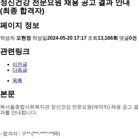
정신건강 전문요원 채용 공고 결과 안내
(최종 합격자)
페이지 정보
작성자
오현정
작성일
2024-05-20 17:17
조회
13,166회
댓글
0건
관련링크
이전글
다음글
목록
본문
북서울종합사회복지관 정신건강 전문요원(계약직) 채용 공고 결
과를 안내합니다
.
- 합격자
: 구
** (***-****-
*
*86
)