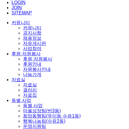
LOGIN
JOIN
SITEMAP
커뮤니티
커뮤니티
공지사항
채용정보
자유게시판
사업참여
후원·자원봉사
후원·자원봉사
후원안내
자원봉사안내
나눔가게
자료실
자료실
갤러리
자료집
동별 사업
동별 사업
마을성장팀(번3동)
희망동행팀(우이동·수유1동)
행복나눔팀(수유2동)
운영지원팀