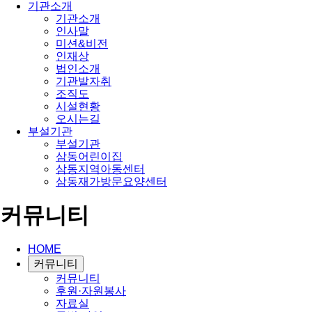
기관소개
기관소개
인사말
미션&비전
인재상
법인소개
기관발자취
조직도
시설현황
오시는길
부설기관
부설기관
삼동어린이집
삼동지역아동센터
삼동재가방문요양센터
커뮤니티
HOME
커뮤니티
커뮤니티
후원·자원봉사
자료실