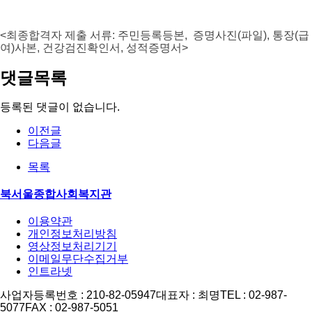
<
최종합격자 제출 서류
:
주민등록등본
,
증명사진
(
파일
),
통장
(
급
여
)
사본
,
건강검진확인서
,
성적증명서
>
댓글목록
등록된 댓글이 없습니다.
이전글
다음글
목록
북서울종합사회복지관
이용약관
개인정보처리방침
영상정보처리기기
이메일무단수집거부
인트라넷
사업자등록번호 : 210-82-05947
대표자 : 최명
TEL : 02-987-
5077
FAX : 02-987-5051