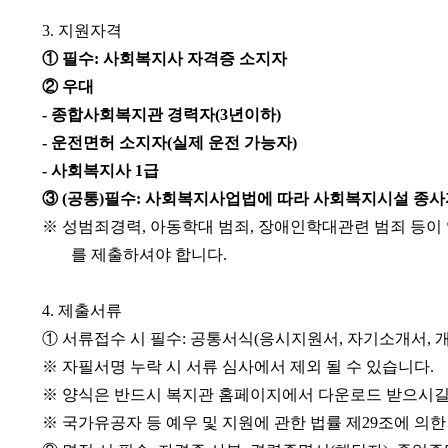
3.
지원자격
①
필수
:
사회복지사 자격증 소지자
②
우대
-
종합사회복지관 경력자
(3
년이하
)
-
운전면허 소지자
(
실제 운전 가능자
)
-
사회복지사
1
급
③
(
공통
)
필수
:
사회복지사업법에 따라 사회복지시설 종사
※
성범죄경력
,
아동학대 범죄
,
장애인학대관련 범죄 등이 
를 제출하셔야 합니다
.
4.
제출서류
①
서류접수 시 필수
:
공통서식
(
응시지원서
,
자기소개서
,
※
자필서명 누락 시 서류 심사에서 제외 될 수 있습니다
.
※
양식은 반드시 복지관 홈페이지에서 다운로드 받으시
※
국가유공자 등 예우 및 지원에 관한 법률 제
29
조에 의한