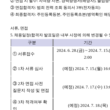
②
면접 시 필수
:
자격증 사본
,
경력증명서
(
해당자
),
졸업증
③
면접합격자
:
범죄 전력 조회 동의서
3
부
(
전자동의
)
④
최종합격자
:
주민등록등본
,
주민등록초본
(
병역확인 해
서류
,
면접
5.
채용일정
(
합격자 발표일은 내부 사정에 의해 변경될 수
구분
기간
2024. 6. 28.(
금
) ~ 2024. 7. 15.
①
서류접수
2:00
②
1
차 서류 심사
(
예정
) 2024. 7. 15.(
월
) 16:
③
2
차 면접 사전
(
예정
) 2024. 7. 17.(
수
) 13:
질문지 작성 및 면접
④
3
차 적격여부 확
(
예정
) 2024. 7. 18.(
목
)
인