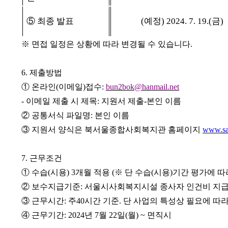
⑤
최종 발표
(
예정
) 2024. 7. 19.(
금
)
※
면접 일정은 상황에 따라 변경될 수 있습니다
.
6.
제출방법
①
온라인
(
이메일
)
접수
:
bun2bok@hanmail.net
-
이메일 제출 시 제목
:
지원서 제출
-
본인 이름
②
공통서식 파일명
:
본인 이름
③
지원서 양식은 북서울종합사회복지관 홈페이지
www.sa
7.
근무조건
①
수습
(
시용
) 3
개월 적용
(
※
단 수습
(
시용
)
기간 평가에 따
②
보수지급기준
:
서울시사회복지시설 종사자 인건비 지
③
근무시간
:
주
40
시간 기준
.
단 사업의 특성상 필요에 따
④
근무기간
: 2024
년
7
월
22
일
(
월
) ~
면직시