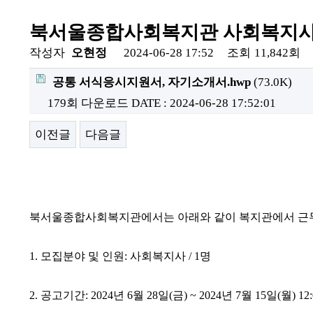
북서울종합사회복지관 사회복지사(
작성자
오현정
2024-06-28 17:52
조회
11,842회
공통 서식응시지원서, 자기소개서.hwp
(73.0K)
179회 다운로드
DATE : 2024-06-28 17:52:01
이전글
다음글
북서울종합사회복지관에서는 아래와 같이 복지관에서 근무
1.
모집분야 및 인원
:
사회복지사
/ 1
명
2.
공고기간
: 2024
년
6
월
28
일
(
금
) ~ 2024
년
7
월
15
일
(
월
) 12