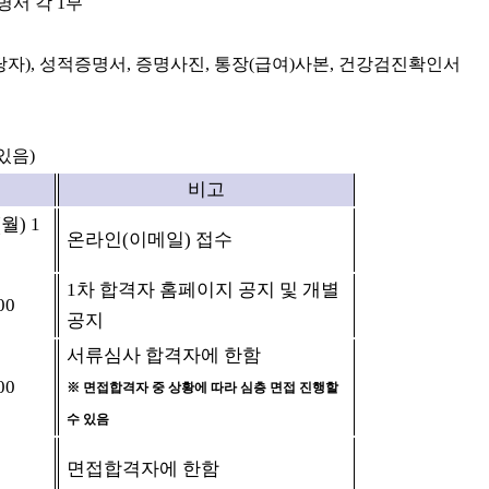
명서 각
1
부
당자
),
성적증명서
,
증명사진
,
통장
(
급여
)
사본
,
건강검진확인서
 있음
)
비고
(
월
) 1
온라인
(
이메일
)
접수
1
차 합격자 홈페이지 공지 및 개별
00
공지
서류심사 합격자에 한함
00
※
면접합격자 중 상황에 따라 심층 면접 진행할
수 있음
면접합격자에 한함