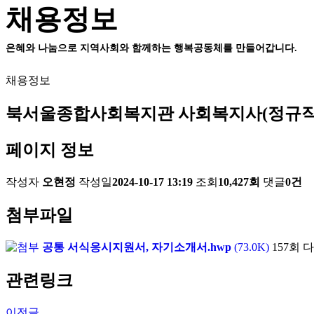
채용정보
은혜와 나눔으로 지역사회와 함께하는 행복공동체를 만들어갑니다.
채용정보
북서울종합사회복지관 사회복지사(정규직)
페이지 정보
작성자
오현정
작성일
2024-10-17 13:19
조회
10,427회
댓글
0건
첨부파일
공통 서식응시지원서, 자기소개서.hwp
(73.0K)
157회 
관련링크
이전글