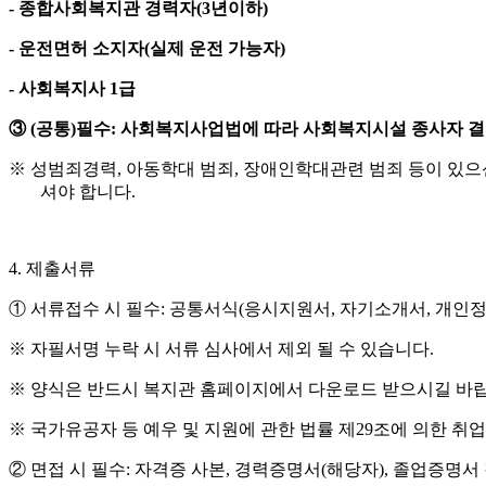
-
종합사회복지관 경력자
(3
년이하
)
-
운전면허 소지자
(
실제 운전 가능자
)
-
사회복지사
1
급
③
(
공통
)
필수
:
사회복지사업법에 따라 사회복지시설 종사자 결
※
성범죄경력
,
아동학대 범죄
,
장애인학대관련 범죄 등이 있으
셔야 합니다
.
4.
제출서류
①
서류접수 시 필수
:
공통서식
(
응시지원서
,
자기소개서
,
개인정
※
자필서명 누락 시 서류 심사에서 제외 될 수 있습니다
.
※
양식은 반드시 복지관 홈페이지에서 다운로드 받으시길 바
※
국가유공자 등 예우 및 지원에 관한 법률 제
29
조에 의한 취
②
면접 시 필수
:
자격증 사본
,
경력증명서
(
해당자
),
졸업증명서