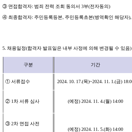
③
면접합격자
:
범죄 전력 조회 동의서
3
부
(
전자동의
)
④
최종합격자
:
주민등록등본
,
주민등록초본
(
병역확인 해당자
)
5.
채용일정
(
합격자 발표일은 내부 사정에 의해 변경될 수 있음
)
구분
기간
①
서류접수
2024. 10. 17.(
목
)~2024. 11. 1.(
금
) 18:
②
1
차 서류 심사
(
예정
) 2024. 11. 4.(
월
) 14:00
③
2
차 면접 사전
(
예정
) 2024. 11. 5.(
화
) 14:00