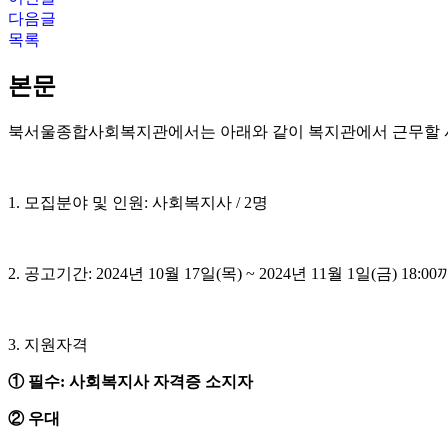
다음글
목록
본문
북서울종합사회복지관에서는 아래와 같이 복지관에서 근무할 
1.
모집분야 및 인원
:
사회복지사
/ 2
명
2.
공고기간
: 2024
년
10
월
17
일
(
목
) ~ 2024
년
11
월
1
일
(
금
) 18:00
3.
지원자격
①
필수
:
사회복지사 자격증 소지자
②
우대