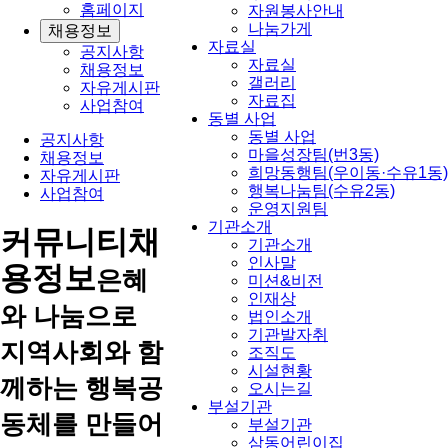
홈페이지
자원봉사안내
나눔가게
채용정보
자료실
공지사항
자료실
채용정보
갤러리
자유게시판
자료집
사업참여
동별 사업
동별 사업
공지사항
마을성장팀(번3동)
채용정보
희망동행팀(우이동·수유1동)
자유게시판
행복나눔팀(수유2동)
사업참여
운영지원팀
기관소개
커뮤니티
채
기관소개
인사말
용정보
은혜
미션&비전
인재상
와 나눔으로
법인소개
기관발자취
지역사회와 함
조직도
시설현황
께하는 행복공
오시는길
부설기관
동체를 만들어
부설기관
삼동어린이집