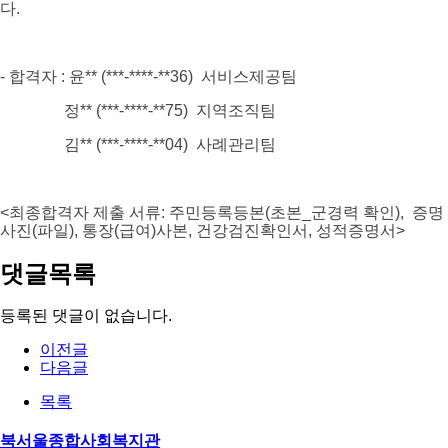
다
.
- 합격자
: 윤
** (***-****-
*
*36
) 서비스제공팀
정
** (***-****-
*
*75
) 지역조직팀
김
** (***-****-
*
*04
) 사례관리팀
<
최종합격자 제출 서류
:
주민등록등본(초본_군경력 확인)
,
증명
사진
(
파일
),
통장
(
급여
)
사본
,
건강검진확인서
,
성적증명서
>
댓글목록
등록된 댓글이 없습니다.
이전글
다음글
목록
북서울종합사회복지관