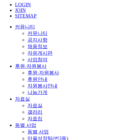
LOGIN
JOIN
SITEMAP
커뮤니티
커뮤니티
공지사항
채용정보
자유게시판
사업참여
후원·자원봉사
후원·자원봉사
후원안내
자원봉사안내
나눔가게
자료실
자료실
갤러리
자료집
동별 사업
동별 사업
마을성장팀(번3동)