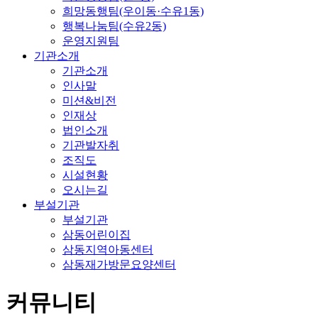
희망동행팀(우이동·수유1동)
행복나눔팀(수유2동)
운영지원팀
기관소개
기관소개
인사말
미션&비전
인재상
법인소개
기관발자취
조직도
시설현황
오시는길
부설기관
부설기관
삼동어린이집
삼동지역아동센터
삼동재가방문요양센터
커뮤니티