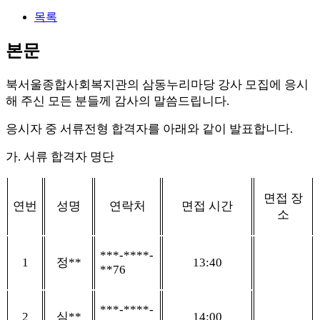
목록
본문
북서울종합사회복지관의 삼동누리마당 강사 모집에 응시
해 주신 모든 분들께 감사의 말씀드립니다
.
응시자 중 서류전형 합격자를 아래와 같이 발표합니다
.
가
.
서류 합격자 명단
면접 장
연번
성명
연락처
면접 시간
소
***-****-
1
정
**
13:40
**76
***-****-
2
심
**
14:00