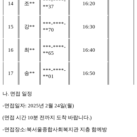
***-****-
14
조
**
16:20
**37
***-****-
15
강
**
16:30
**70
***-****-
16
최
**
16:40
**65
***-****-
17
송
**
16:50
**01
나
.
면접 일정
-
면접일자
: 2025
년
2
월
24
일
(
월
)
(
면접 시간
10
분 전까지 도착 바랍니다
.)
-
면접장소
:
북서울종합사회복지관 지층 함께방