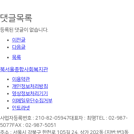
댓글목록
등록된 댓글이 없습니다.
이전글
다음글
목록
북서울종합사회복지관
이용약관
개인정보처리방침
영상정보처리기기
이메일무단수집거부
인트라넷
사업자등록번호 : 210-82-05947
대표자 : 최명
TEL : 02-987-
5077
FAX : 02-987-5051
주소 : 서울시 강북구 한천로 105길 24, 상가 202동 (지번:번3동