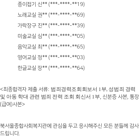
종이접기 신** (***-****-**19)
노래교실 권** (***-****-**69)
가락장구 진** (***-****-**39)
미술교실 심** (***-****-**05)
음악교실 최** (***-****-**65)
영어교실 정** (***-****-**03)
한글교실 장** (***-****-**64)
범죄경력조회회보서
1
부
,
성범죄 경력
<최종합격자 제출 서류:
및 아동 학대 관련 범죄 전력 조회 회신서
1
부
, 신분증 사본, 통장
(급여)사본>
북서울종합사회복지관에 관심을 두고 응시해주신 모든 분들께 감사
드립니다.