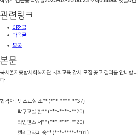
작성자
김은동
작성일
2025-02-26 00:23
조회
6,889회
댓글
0건
관련링크
이전글
다음글
목록
본문
북서울지종합사회복지관 사회교육 강사 모집 공고 결과를 안내합니
다.
합격자 : 댄스교실 조** (***-****-**37)
탁구교실 한** (***-****-**20)
라인댄스 서** (***-****-**20)
캘리그라피 송** (***-****-**01)