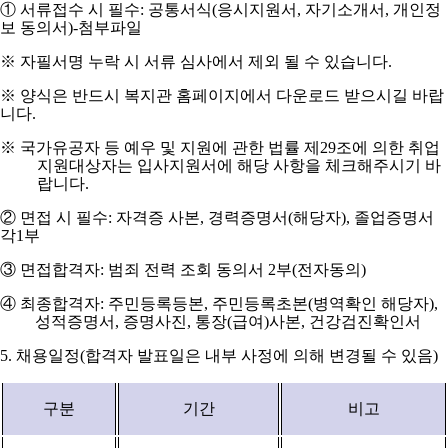
①
서류접수 시 필수
:
공통서식
(
응시지원서
,
자기소개서
,
개인정
보 동의서
)-
첨부파일
※
자필서명 누락 시 서류 심사에서 제외 될 수 있습니다
.
※
양식은 반드시 복지관 홈페이지에서 다운로드 받으시길 바랍
니다
.
※
국가유공자 등 예우 및 지원에 관한 법률 제
29
조에 의한 취업
지원대상자는 입사지원서에 해당 사항을 체크해주시기 바
랍니다
.
②
면접 시 필수
:
자격증 사본
,
경력증명서
(
해당자
),
졸업증명서
각
1
부
③
면접합격자
:
범죄 전력 조회 동의서
2
부
(
전자동의
)
④
최종합격자
:
주민등록등본
,
주민등록초본
(
병역확인 해당자
),
성적증명서
,
증명사진
,
통장
(
급여
)
사본
,
건강검진확인서
5.
채용일정
(
합격자 발표일은 내부 사정에 의해 변경될 수 있음
)
구분
기간
비고