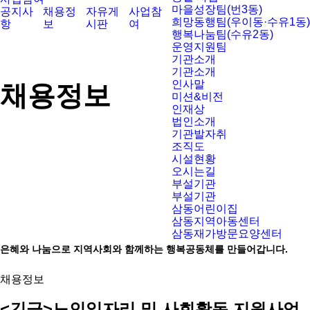
마을성장팀(번3동)
공지사
채용정
자유게
사업참
희망동행팀(우이동·수유1동)
항
보
시판
여
행복나눔팀(수유2동)
운영지원팀
기관소개
기관소개
인사말
채용정보
미션&비전
인재상
법인소개
기관발자취
조직도
시설현황
오시는길
부설기관
부설기관
삼동어린이집
삼동지역아동센터
삼동재가방문요양센터
은혜와 나눔으로 지역사회와 함께하는 행복공동체를 만들어갑니다.
채용정보
<긴급>노인일자리 및 사회활동 지원사업