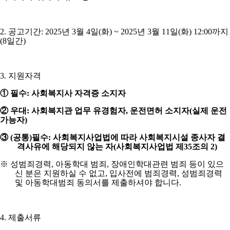
2.
공고기간
: 2025
년
3
월
4
일
(
화
) ~ 2025
년
3
월
11
일
(
화
) 12:00
까지
(8
일간
)
3.
지원자격
①
필수
:
사회복지사 자격증 소지자
②
우대
:
사회복지관 업무 유경험자
,
운전면허 소지자
(
실제 운전
가능자
)
③
(
공통
)
필수
:
사회복지사업법에 따라 사회복지시설 종사자 결
격사유에 해당되지 않는 자
(
사회복지사업법 제
35
조의
2)
※
성범죄경력
,
아동학대 범죄
,
장애인학대관련 범죄 등이 있으
신 분은 지원하실 수 없고
,
입사전에 범죄경력
,
성범죄경력
및 아동학대범죄 동의서를 제출하셔야 합니다
.
4.
제출서류