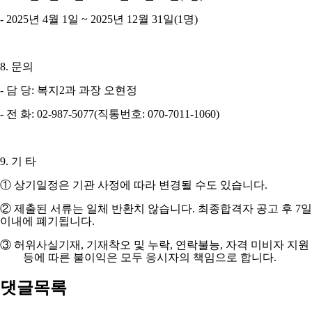
- 2025
년
4
월
1
일
~ 2025
년
12
월
31
일
(1
명
)
8.
문의
-
담 당
:
복지
2
과 과장 오현정
-
전 화
: 02-987-5077(
직통번호
: 070-7011-1060)
9.
기 타
①
상기일정은 기관 사정에 따라 변경될 수도 있습니다
.
②
제출된 서류는 일체 반환치 않습니다
.
최종합격자 공고 후
7
일
이내에 폐기됩니다
.
③
허위사실기재
,
기재착오 및 누락
,
연락불능
,
자격 미비자 지원
등에 따른 불이익은 모두 응시자의 책임으로 합니다
.
댓글목록