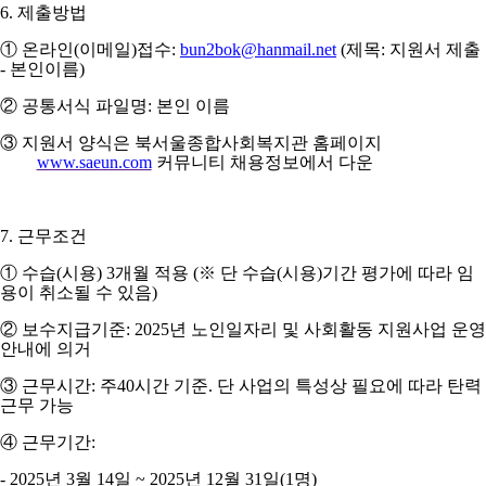
6.
제출방법
①
온라인
(
이메일
)
접수
:
bun2bok@hanmail.net
(
제목
:
지원서 제출
-
본인이름
)
②
공통서식 파일명
:
본인 이름
③
지원서 양식은 북서울종합사회복지관 홈페이지
www.saeun.com
커뮤니티 채용정보에서 다운
7.
근무조건
①
수습
(
시용
) 3
개월 적용
(
※
단 수습
(
시용
)
기간 평가에 따라 임
용이 취소될 수 있음
)
②
보수지급기준
: 2025
년 노인일자리 및 사회활동 지원사업 운영
안내에 의거
③
근무시간
:
주
40
시간 기준
.
단 사업의 특성상 필요에 따라 탄력
근무 가능
④
근무기간
:
- 2025
년
3
월
14
일
~ 2025
년
12
월
31
일
(1
명
)