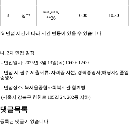
***-***-
3
정
**
10:00
10:30
**26
※
면접 시간에 따라 시간 변동이 있을 수 있습니다
.
나
. 2
차 면접 일정
-
면접일시
: 2025
년 3
월 13
일
(목
) 10:00~12:00
-
면접 시 필수 제출서류
:
자격증 사본
,
경력증명서
(
해당자
),
졸업
증명서
-
면접장소
:
북서울종합사회복지관 함께방
(
서울시 강북구 한천로
105
길
24, 202
동 지하
)
댓글목록
등록된 댓글이 없습니다.