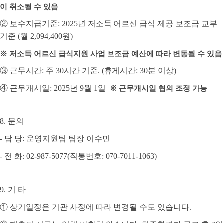
이 취소될 수 있음
②
보수지급기준
: 2025
년 저소득 어르신 급식 제공 보조금 교부
기준
(
월
2,094,400
원
)
※
저소득 어르신 급식지원 사업 보조금 예산에 따라 변동될 수 있음
③
근무시간
:
주
30
시간 기준
. (
휴게시간
: 30
분 이상
)
④
근무개시일
: 2025
년
9
월
1
일
※
근무개시일 협의 조정 가능
8.
문의
-
담 당
:
운영지원팀 팀장 이수민
-
전 화
: 02-987-5077(
직통번호
: 070-7011-1063)
9.
기 타
①
상기일정은 기관 사정에 따라 변경될 수도 있습니다
.