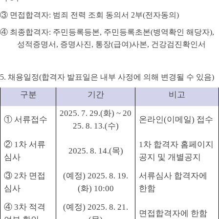
③
면접합격자
:
범죄 전력 조회 동의서
2
부
(
전자동의
)
④
최종합격자
:
주민등록등본
,
주민등록초본
(
병역확인 해당자
),
성적증명서
,
증명사진
,
통장
(
급여
)
사본
,
건강검진확인서
5.
채용일정
(
합격자 발표일은 내부 사정에 의해 변경될 수 있음
)
구분
기간
비고
2025. 7. 29.(
화
) ~ 20
①
서류접수
온라인
(
이메일
)
접수
25. 8. 13.(
수
)
②
1
차 서류
1
차 합격자 홈페이지
2025. 8. 14.(
목
)
심사
공지 및 개별공지
③
2
차 면접
(
예정
) 2025. 8. 19.
서류심사 합격자에
심사
(
화
) 10:00
한함
④
3
차 적격
(
예정
) 2025. 8. 21.
면접합격자에 한함