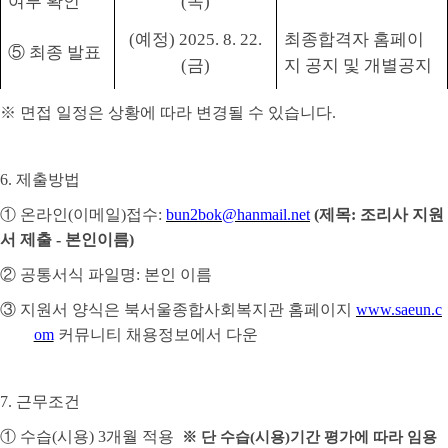
여부 확인
(
목
)
(
예정
) 2025. 8. 22.
최종합격자 홈페이
⑤
최종 발표
(
금
)
지 공지 및 개별공지
※
면접 일정은 상황에 따라 변경될 수 있습니다
.
6.
제출방법
①
온라인
(
이메일
)
접수
:
bun2bok@hanmail.net
(
제목
:
조리사 지원
서 제출
-
본인이름
)
②
공통서식 파일명
:
본인 이름
③
지원서 양식은 북서울종합사회복지관 홈페이지
www.saeun.c
om
커뮤니티 채용정보에서 다운
7.
근무조건
①
수습
(
시용
) 3
개월 적용
※
단 수습
(
시용
)
기간 평가에 따라 임용