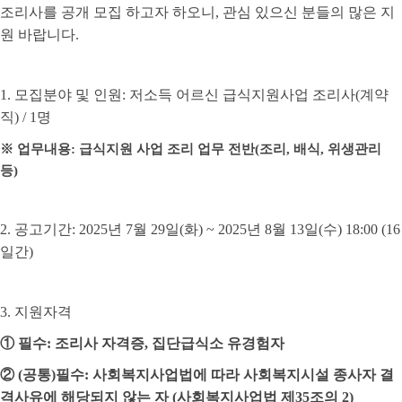
조리사를 공개 모집 하고자 하오니
,
관심 있으신 분들의 많은 지
원 바랍니다
.
1.
모집분야 및 인원
:
저소득 어르신 급식지원사업 조리사
(
계약
직
) / 1
명
※
업무내용
:
급식지원 사업 조리 업무 전반
(
조리
,
배식
,
위생관리
등
)
2.
공고기간
: 2025
년
7
월
29
일
(
화
) ~ 2025
년
8
월
13
일
(
수
) 18:00 (16
일간
)
3.
지원자격
①
필수
:
조리사 자격증
,
집단급식소 유경험자
②
(
공통
)
필수
:
사회복지사업법에 따라 사회복지시설 종사자 결
격사유에 해당되지 않는 자
(
사회복지사업법 제
35
조의
2)