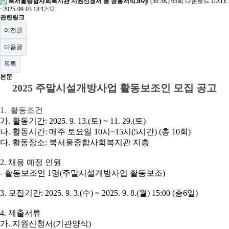
북서울종합사회복지관 지원신청서 등 공통서식.hwp
(50.5K)
65회 다운로드
DATE
: 2025-09-03 18:12:32
관련링크
이전글
다음글
목록
본문
2025
주말시설개방사업 활동보조인 모집 공고
1.
활동조건
가
.
활동기간
: 2025. 9. 13.(
토
) ~ 11. 29.(
토
)
나
.
활동시간
:
매주 토요일
10
시
~15
시
(5
시간
) (
총
10
회
)
다
.
활동장소
:
북서울종합사회복지관 지층
2.
채용 예정 인원
-
활동보조인
1
명
(
주말시설개방사업 활동보조
)
3.
모집기간
: 2025. 9. 3.(
수
) ~ 2025. 9. 8.(
월
) 15:00 (
총
6
일
)
4.
제출서류
가
.
지원신청서
(
기관양식
)