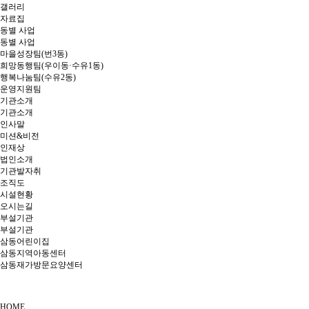
갤러리
자료집
동별 사업
동별 사업
마을성장팀(번3동)
희망동행팀(우이동·수유1동)
행복나눔팀(수유2동)
운영지원팀
기관소개
기관소개
인사말
미션&비전
인재상
법인소개
기관발자취
조직도
시설현황
오시는길
부설기관
부설기관
삼동어린이집
삼동지역아동센터
삼동재가방문요양센터
HOME