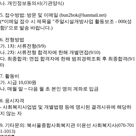
나
.
개인정보동의서
(
기관양식
)
5.
접수방법
:
방문 및 이메일
(bun2bok@hanmail.net)
(*
이메일 접수 시
제목을
"
주말시설개방사업 활동보조
- 000(
성
함
)"
으로 발송 바랍니다
.)
6.
전형방법
가
. 1
차
:
서류전형
(9/9)
나
. 2
차
:
서류전형 합격자에 한해 개별면접
(9/10)
다
.
최종합격
:
면접 합격자에 한해 범죄경력조회 후 최종합격
(9/1
0)
7.
활동비
가
.
시급
10,030
원
나
.
매월 말
~
다음 월 초 본인 명의 계좌로 입금
8.
응시자격
-
사회복지사업법 및 개별법령 등에 명시된 결격사유에 해당하
지 않는 자
9.
기타문의
:
북서울종합사회복지관 이윤선 사회복지사
(070-701
1-1013)