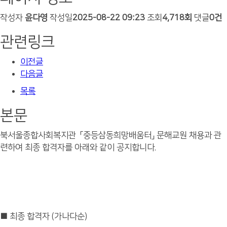
작성자
윤다영
작성일
2025-08-22 09:23
조회
4,718회
댓글
0건
관련링크
이전글
다음글
목록
본문
북서울종합사회복지관 「중등삼동희망배움터」 문해교원 채용과 관
련하여 최종 합격자를 아래와 같이 공지합니다.
■ 최종 합격자 (가나다순)