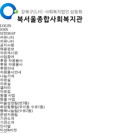
LOGIN
JOIN
SITEMAP
커뮤니티
커뮤니티
공지사항
채용정보
자유게시판
사업참여
후원·자원봉사
후원·자원봉사
후원안내
자원봉사안내
나눔가게
자료실
자료실
갤러리
자료집
동별 사업
동별 사업
마을성장팀(번3동)
희망동행팀(우이동·수유1동)
행복나눔팀(수유2동)
운영지원팀
기관소개
기관소개
인사말
미션&비전