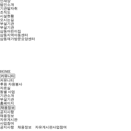
인재상
법인소개
기관발자취
조직도
시설현황
오시는길
부설기관
부설기관
삼동어린이집
삼동지역아동센터
삼동재가방문요양센터
HOME
커뮤니티
커뮤니티
후원·자원봉사
자료실
동별 사업
기관소개
부설기관
홈페이지
채용정보
공지사항
채용정보
자유게시판
사업참여
공지사항
채용정보
자유게시판
사업참여