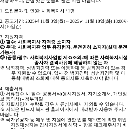
채용하오니
,
관심 있는 분들의 많은 지원 바랍니다
.
1.
모집분야 및 인원
:
사회복지사
/ 1
명
2.
공고기간
: 2025
년
11
월
3
일
(
월
) ~ 2025
년
11
월
18
일
(
화
) 18:00
까
지
(16
일간
)
3.
지원자격
①
필수
:
사회복지사 자격증 소지자
②
우대
:
사회복지관 업무 유경험자
,
운전면허 소지자
(
실제 운전
가능자
)
③
(
공통
)
필수
:
사회복지사업법 제
35
조의
2
에 따른 사회복지시설
종사자 결격사유에 해당하지 않는 자
※
범죄경력
,
성범죄경력 또는 아동학대 등 범죄경력이 있는 경
우 지원할 수 없으며
,
입사 전 범죄경력
,
성범죄경력 및 아
동학대범죄 조회에 대한 동의서를 제출하셔야 합니다
.
4.
제출서류
①
서류접수 시 필수
:
공통서식
(
응시지원서
,
자기소개서
,
개인정
보 동의서
) -
첨부파일
※
자필서명이 누락될 경우 서류심사에서 제외될 수 있습니다
.
※
서식은 반드시 복지관 홈페이지에서 내려받아 사용해 주시기
바랍니다
.
※
국가유공자 등 예우 및 지원에 관한 법률 제
29
조에 의한 취업
지원대상자는 입사지원서에 해당 사항을 체크해주시기 바