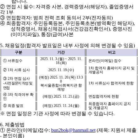
랍니다
.
②
면접 시 필수
:
자격증 사본
,
경력증명서
(
해당자
),
졸업증명서
각
1
부
③
면접합격자
:
범죄 전력 조회 동의서
2
부
(
전자동의
)
④
최종합격자
:
주민등록등본
,
주민등록초본
(
병역확인 해당자
),
성적증명서
,
채용신체검사서
(
건강검진확인서
),
증명사진
(
이미지파일
),
통장
(
급여
)
사본
5.
채용일정
(
합격자 발표일은 내부 사정에 의해 변경될 수 있음
)
구분
기간
비고
2025. 11. 3.(
월
) ~ 2025. 11.
①
서류접수
온라인
(
이메일
)
접수
18.(
화
)
1
차 합격자 홈페이지 공지 및
②
1
차 서류 심사
2025. 11. 19.(
수
)
개별공지
(
예정
) 2025. 11. 20.(
목
) 13:3
③
2
차 면접 심사
0
-
사전 질문지 작성 및
1
차 서류심사 합격자에 한함
북서울종합사회복지관 함
면접
께방
④
3
차 적격여부 확
(
예정
) 2025. 11. 21.(
금
)
면접합격자에 한함
인
최종합격자 홈페이지 공지
⑤
최종 발표
(
예정
) 2025. 11. 24.(
월
)
및 개별공지
※
면접 일정은 기관 사정에 따라 변경될 수 있습니다
.
6.
제출방법
①
온라인
(
이메일
)
접수
:
bun2bok@hanmail.net
(
제목
:
지원서 제출
-
본인이름
)