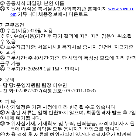
②
공통서식 파일명
:
본인 이름
③
지원서 서식은 북서울종합사회복지관 홈페이지
www.saeun.c
om
커뮤니티 채용정보에서 다운로드
7.
근무조건
①
수습
(
시용
) 3
개월 적용
※
단
,
수습
(
시용
)
기간 후 평가 결과에 따라 따라 임용이 취소될
수 있음
②
보수지급기준
:
서울시사회복지시설 종사자 인건비 지급기준
에 의거
③
근무시간
:
주
40
시간 기준
.
단 사업의 특성상 필요에 따라 탄력
근무 가능
④
근무기간
: 2026
년
1
월
1
일
~
면직시
8.
문의
-
담 당
:
운영지원팀 팀장 이수민
-
전 화
: 02-987-5077(
직통번호
: 070-7011-1063)
9.
기 타
①
상기일정은 기관 사정에 따라 변경될 수도 있습니다
.
②
제출된 서류는 일체 반환하지 않으며
,
최종합격자 발표 후
7
일
이내에 폐기됩니다
.
③
허위사실기재
,
기재착오 및 누락
,
연락불능
,
자격 미비자 지원
등에 따른 불이익은 모두 응시자의 책임으로 합니다
.
④
채용 결정 후 서류에 허위사실이 있거나 결격사유가 발견될