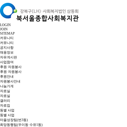
LOGIN
JOIN
SITEMAP
커뮤니티
커뮤니티
공지사항
채용정보
자유게시판
사업참여
후원·자원봉사
후원·자원봉사
후원안내
자원봉사안내
나눔가게
자료실
자료실
갤러리
자료집
동별 사업
동별 사업
마을성장팀(번3동)
희망동행팀(우이동·수유1동)