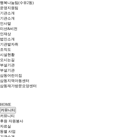
행복나눔팀(수유2동)
운영지원팀
기관소개
기관소개
인사말
미션&비전
인재상
법인소개
기관발자취
조직도
시설현황
오시는길
부설기관
부설기관
삼동어린이집
삼동지역아동센터
삼동재가방문요양센터
HOME
커뮤니티
커뮤니티
후원·자원봉사
자료실
동별 사업
기관소개