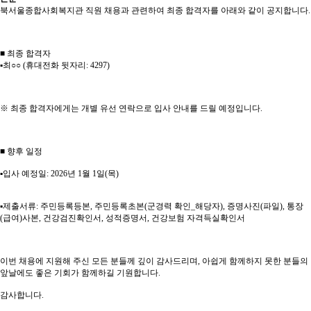
북서울종합사회복지관 직원 채용과 관련하여 최종 합격자를 아래와 같이 공지합니다
.
■
최종 합격자
▪
최
○○
(
휴대전화 뒷자리
: 4297)
※
최종 합격자에게는 개별 유선 연락으로 입사 안내를 드릴 예정입니다
.
■
향후 일정
▪
입사 예정일
: 2026
년
1
월
1
일
(
목
)
▪
제출서류
:
주민등록등본
,
주민등록초본
(
군경력 확인
_
해당자
),
증명사진
(
파일
),
통장
(
급여
)
사본
,
건강검진확인서
,
성적증명서
,
건강보험 자격득실확인서
이번 채용에 지원해 주신 모든 분들께 깊이 감사드리며
,
아쉽게 함께하지 못한 분들의
앞날에도 좋은 기회가 함께하길 기원합니다
.
감사합니다
.