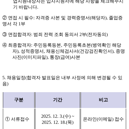
업지원대상자는 입사지원서에 해당 사항을 체크해주시
기 바랍니다
.
②
면접 시 필수
:
자격증 사본 및 경력증명서
(
해당자
),
졸업증
명서 각
1
부
③
면접합격자
:
범죄 전력 조회 동의서
2
부
(
전자동의
)
④
최종합격자
:
주민등록등본
,
주민등록초본
(
병역확인 해당
자
),
성적증명서
,
채용신체검사서
(
건강검진확인서
),
증명
사진
(
이미지파일
),
통장
(
급여
)
사본
5.
채용일정
(
합격자 발표일은 내부 사정에 의해 변경될 수 있
음
)
구분
기간
비고
2025. 12. 3.(
수
) ~
①
서류접수
온라인
(
이메일
)
접수
2025. 12. 18.(
목
)