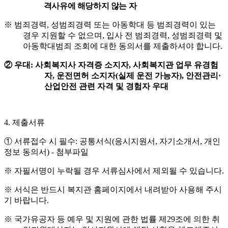
격사유에 해당하지 않는 자
※
범죄경력
,
성범죄경력 또는 아동학대 등 범죄경력이 있는
경우 지원할 수 없으며
,
입사 전 범죄경력
,
성범죄경력 및
아동학대범죄 조회에 대한 동의서를 제출하셔야 합니다
.
②
우대
:
사회복지사 자격증 소지자
,
사회복지관 업무 유경험
자
,
운전면허 소지자
(
실제 운전 가능자
),
안전관리
·
산업안전 관련 자격 및 경험자 우대
4.
제출서류
①
서류접수 시 필수
:
공통서식
(
응시지원서
,
자기소개서
,
개인
정보 동의서
) -
첨부파일
※
자필서명이 누락될 경우 서류심사에서 제외될 수 있습니다
.
※
서식은 반드시 복지관 홈페이지에서 내려받아 사용해 주시
기 바랍니다
.
※
국가유공자 등 예우 및 지원에 관한 법률 제
29
조에 의한 취