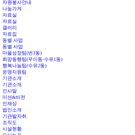
자원봉사안내
나눔가게
자료실
자료실
갤러리
자료집
동별 사업
동별 사업
마을성장팀(번3동)
희망동행팀(우이동·수유1동)
행복나눔팀(수유2동)
운영지원팀
기관소개
기관소개
인사말
미션&비전
인재상
법인소개
기관발자취
조직도
시설현황