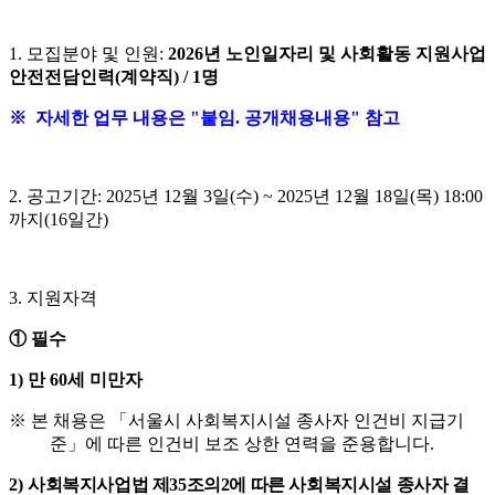
1.
모집분야 및 인원
:
2026
년 노인일자리 및 사회활동 지원사업
안전전담인력
(
계약직
) / 1명
※ 자세한 업무 내용은 "붙임. 공개채용내용" 참고
2.
공고기간
: 2025
년
12
월
3
일
(
수
) ~ 2025
년
12
월
18
일
(
목
) 18:00
까지
(16
일간
)
3.
지원자격
①
필수
1)
만
60
세 미만자
※
본 채용은
「
서울시 사회복지시설 종사자 인건비 지급기
준
」
에 따른 인건비 보조 상한 연력을 준용합니다
.
2)
사회복지사업법 제
35
조의
2
에 따른 사회복지시설 종사자 결