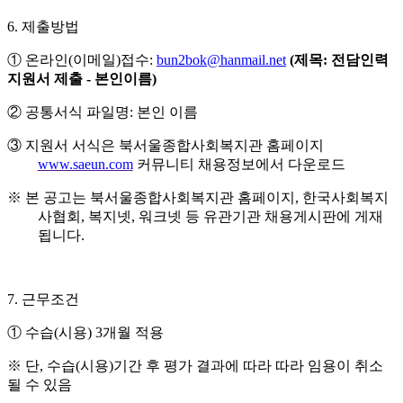
6.
제출방법
①
온라인
(
이메일
)
접수
:
bun2bok@hanmail.net
(
제목
:
전담인력
지원서 제출
-
본인이름
)
②
공통서식 파일명
:
본인 이름
③
지원서 서식은 북서울종합사회복지관 홈페이지
www.saeun.com
커뮤니티 채용정보에서 다운로드
※
본 공고는 북서울종합사회복지관 홈페이지
,
한국사회복지
사협회
,
복지넷
,
워크넷 등 유관기관 채용게시판에 게재
됩니다
.
7.
근무조건
①
수습
(
시용
) 3
개월 적용
※
단
,
수습
(
시용
)
기간 후 평가 결과에 따라 따라 임용이 취소
될 수 있음