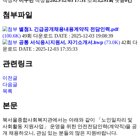
작성자
이수민
작성일
2025-12-03 17:31
조회
3,291회
댓글
0건
첨부파일
별첨3. 긴급공개채용내용계약직 전담인력.pdf
(100.6K)
49회 다운로드
DATE : 2025-12-03 19:08:39
공통 서식응시지원서, 자기소개서.hwp
(73.0K)
42회 다
운로드
DATE : 2025-12-03 17:35:33
관련링크
이전글
다음글
목록
본문
북서울종합사회복지관에서는 아래와 같이
「
노인일자리 및
사회활동 지원사업
」
운영을 위한 안전전담인력
(
계약직
)
을 공
개 채용하오니
,
관심 있는 분들의 많은 지원바랍니다
.