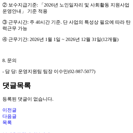
②
보수지급기준
:
「
2026
년 노인일자리 및 사회활동 지원사업
운영안내
」
기준 적용
③
근무시간
:
주
40
시간 기준
.
단 사업의 특성상 필요에 따라 탄
력근무 가능
④
근무기간
: 2026
년
1
월
1
일
~ 2026
년
12
월
31
일
(12
개월
)
8.
문의
-
담 당
:
운영지원팀 팀장 이수민(02-987-5077)
댓글목록
등록된 댓글이 없습니다.
이전글
다음글
목록