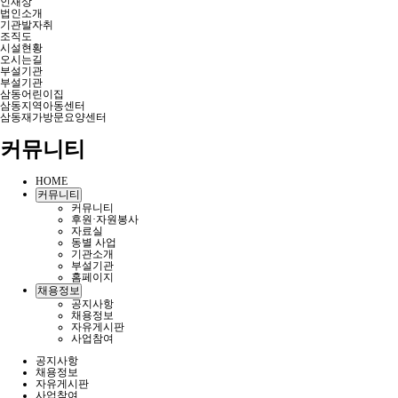
인재상
법인소개
기관발자취
조직도
시설현황
오시는길
부설기관
부설기관
삼동어린이집
삼동지역아동센터
삼동재가방문요양센터
커뮤니티
HOME
커뮤니티
커뮤니티
후원·자원봉사
자료실
동별 사업
기관소개
부설기관
홈페이지
채용정보
공지사항
채용정보
자유게시판
사업참여
공지사항
채용정보
자유게시판
사업참여