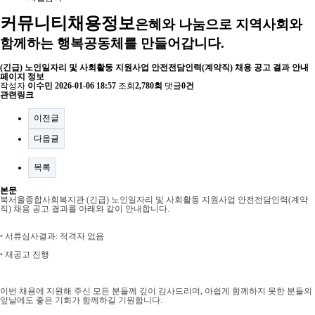
커뮤니티
채용정보
은혜와 나눔으로 지역사회와
함께하는 행복공동체를 만들어갑니다.
(긴급) 노인일자리 및 사회활동 지원사업 안전전담인력(계약직) 채용 공고 결과 안내
페이지 정보
작성자
이수민
2026-01-06 18:57
조회
2,780회
댓글
0건
관련링크
이전글
다음글
목록
본문
북서울종합사회복지관
(
긴급
)
노인일자리 및 사회활동 지원사업 안전전담인력
(
계약
직
)
채용 공고 결과를 아래와 같이 안내합니다
.
‣ 서류
심사결과
:
적격자 없음
‣
재공고 진행
이번 채용에 지원해 주신 모든 분들께 깊이 감사드리며
,
아쉽게 함께하지 못한 분들의
앞날에도 좋은 기회가 함께하길 기원합니다
.