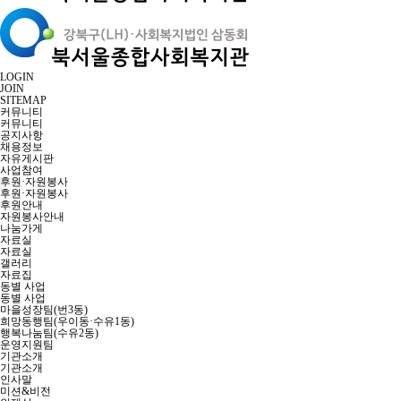
LOGIN
JOIN
SITEMAP
커뮤니티
커뮤니티
공지사항
채용정보
자유게시판
사업참여
후원·자원봉사
후원·자원봉사
후원안내
자원봉사안내
나눔가게
자료실
자료실
갤러리
자료집
동별 사업
동별 사업
마을성장팀(번3동)
희망동행팀(우이동·수유1동)
행복나눔팀(수유2동)
운영지원팀
기관소개
기관소개
인사말
미션&비전