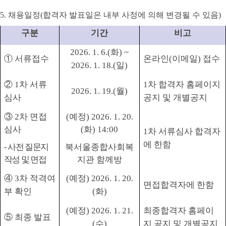
5.
채용일정
(
합격자 발표일은 내부 사정에 의해 변경될 수 있음
)
구분
기간
비고
2026. 1. 6.(화
) ~
①
서류접수
온라인
(
이메일
)
접수
2026. 1. 18.(일
)
②
1
차 서류
1
차 합격자 홈페이지
2026. 1. 19.(월
)
심사
공지 및 개별공지
③
2
차 면접
(
예정
) 2026. 1. 20.
심사
(화
) 14:00
1
차 서류심사 합격자
에 한함
-
사전 질문지
북서울종합사회복
작성 및 면접
지관 함께방
④
3
차 적격여
(
예정
) 2026. 1. 20.
면접합격자에 한함
부 확인
(화
)
(
예정
) 2026. 1. 21.
최종합격자 홈페이
⑤
최종 발표
(수
)
지 공지 및 개별공지