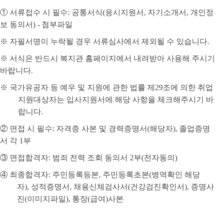
①
서류접수 시 필수
:
공통서식
(
응시지원서
,
자기소개서
,
개인정
보 동의서
) -
첨부파일
※
자필서명이 누락될 경우 서류심사에서 제외될 수 있습니다
.
※
서식은 반드시 복지관 홈페이지에서 내려받아 사용해 주시기
바랍니다
.
※
국가유공자 등 예우 및 지원에 관한 법률 제
29
조에 의한 취업
지원대상자는 입사지원서에 해당 사항을 체크해주시기 바
랍니다
.
②
면접 시 필수
:
자격증 사본 및 경력증명서
(
해당자
),
졸업증명
서 각
1
부
③
면접합격자
:
범죄 전력 조회 동의서
2
부
(
전자동의
)
④
최종합격자
:
주민등록등본
,
주민등록초본
(
병역확인 해당
자
),
성적증명서
,
채용신체검사서
(
건강검진확인서
),
증명사
진
(
이미지파일
),
통장
(
급여
)
사본