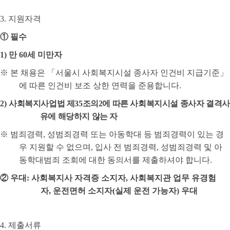
3.
지원자격
①
필수
1)
만
60
세 미만자
※
본 채용은
「
서울시 사회복지시설 종사자 인건비 지급기준
」
에 따른 인건비 보조 상한 연력을 준용합니다
.
2)
사회복지사업법 제
35
조의
2
에 따른 사회복지시설 종사자 결격사
유에 해당하지 않는 자
※
범죄경력
,
성범죄경력 또는 아동학대 등 범죄경력이 있는 경
우 지원할 수 없으며
,
입사 전 범죄경력
,
성범죄경력 및 아
동학대범죄 조회에 대한 동의서를 제출하셔야 합니다
.
②
우대
:
사회복지사 자격증 소지자
,
사회복지관 업무 유경험
자
,
운전면허 소지자
(
실제 운전 가능자
) 우대
4.
제출서류