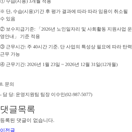
①
수습
(
시용
) 3
개월 적용
※
단
,
수습
(
시용
)
기간 후 평가 결과에 따라 따라 임용이 취소될
수 있음
②
보수지급기준
:
「
2026
년 노인일자리 및 사회활동 지원사업 운
영안내
」
기준 적용
③
근무시간
:
주
40
시간 기준
.
단 사업의 특성상 필요에 따라 탄력
근무 가능
④
근무기간
: 2026
년
1
월 23
일
~ 2026
년
12
월
31
일
(12
개월
)
8.
문의
-
담 당
:
운영지원팀 팀장 이수민(02-987-5077)
댓글목록
등록된 댓글이 없습니다.
이전글