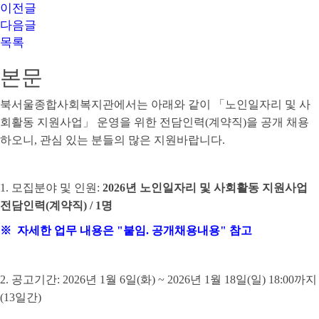
이전글
다음글
목록
본문
북서울종합사회복지관에서는 아래와 같이
「
노인일자리 및 사
회활동 지원사업
」
운영을 위한 전담인력
(
계약직
)
을 공개 채용
하오니
,
관심 있는 분들의 많은 지원바랍니다
.
1.
모집분야 및 인원
:
2026
년 노인일자리 및 사회활동 지원사업
전담인력
(
계약직
) / 1명
※ 자세한 업무 내용은 "붙임. 공개채용내용" 참고
2.
공고기간
: 2026
년
1
월 6
일
(화
) ~ 2026
년
1
월 18
일
(일
) 18:00
까지
(13
일간
)