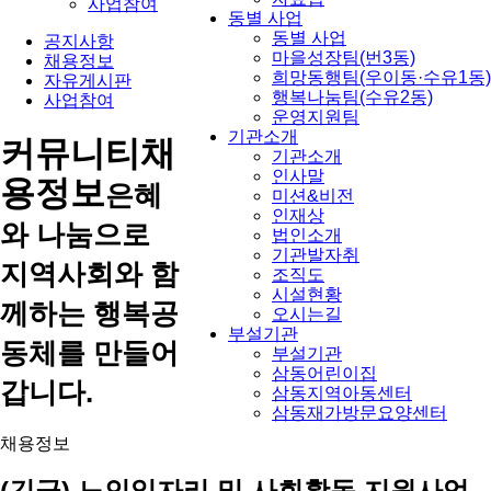
사업참여
동별 사업
동별 사업
공지사항
마을성장팀(번3동)
채용정보
희망동행팀(우이동·수유1동)
자유게시판
행복나눔팀(수유2동)
사업참여
운영지원팀
기관소개
커뮤니티
채
기관소개
인사말
용정보
은혜
미션&비전
인재상
와 나눔으로
법인소개
기관발자취
지역사회와 함
조직도
시설현황
께하는 행복공
오시는길
부설기관
동체를 만들어
부설기관
삼동어린이집
갑니다.
삼동지역아동센터
삼동재가방문요양센터
채용정보
(긴급) 노인일자리 및 사회활동 지원사업