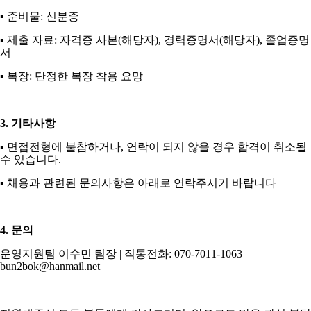
▪
준비물
:
신분증
▪
제출 자료
:
자격증 사본
(
해당자
),
경력증명서
(
해당자
),
졸업증명
서
▪
복장
:
단정한 복장 착용 요망
3.
기타사항
▪
면접전형에 불참하거나
,
연락이 되지 않을 경우 합격이 취소될
수 있습니다
.
▪
채용과 관련된 문의사항은 아래로 연락주시기 바랍니다
4.
문의
운영지원팀 이수민 팀장
|
직통전화
: 070-7011-1063 |
bun2bok@hanmail.net