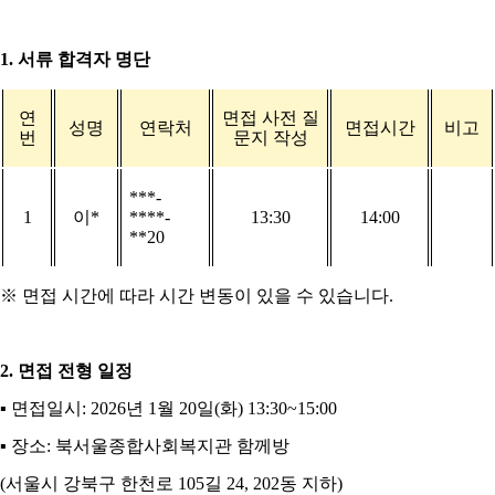
1.
서류 합격자 명단
연
면접 사전 질
성명
연락처
면접시간
비고
번
문지 작성
***-
1
이
*
****-
13:30
14:00
**20
※
면접 시간에 따라 시간 변동이 있을 수 있습니다
.
2.
면접 전형 일정
▪
면접일시
: 2026
년
1
월
20
일
(
화
) 13:30~15:00
▪
장소
:
북서울종합사회복지관 함께방
(
서울시 강북구 한천로
105
길
24, 202
동 지하
)