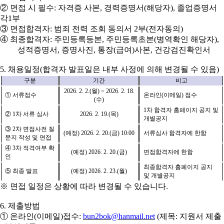
②
면접 시 필수
:
자격증 사본
,
경력증명서
(
해당자
),
졸업증명서
각
1
부
③
면접합격자
:
범죄 전력 조회 동의서
2
부
(
전자동의
)
④
최종합격자
:
주민등록등본
,
주민등록초본
(
병역확인 해당자
),
성적증명서
,
증명사진
,
통장
(
급여
)
사본
,
건강검진확인서
5.
채용일정
(
합격자 발표일은 내부 사정에 의해 변경될 수 있음
)
구분
기간
비고
2026. 2. 2.(
월
) ~ 2026. 2. 18.
①
서류접수
온라인
(
이메일
)
접수
(
수
)
1
차 합격자 홈페이지 공지 및
②
1
차 서류 심사
2026. 2. 19.(
목
)
개별공지
③
2
차 면접사전 질
(
예정
) 2026. 2. 20.(
금
) 10:00
서류심사 합격자에 한함
문지 작성 및 면접
④
3
차 적격여부 확
(
예정
) 2026. 2. 20.(
금
)
면접합격자에 한함
인
최종합격자 홈페이지 공지
⑤
최종 발표
(
예정
) 2026. 2. 23.(
월
)
및 개별공지
※
면접 일정은 상황에 따라 변경될 수 있습니다
.
6.
제출방법
①
온라인
(
이메일
)
접수
:
bun2bok@hanmail.net
(
제목
:
지원서 제출