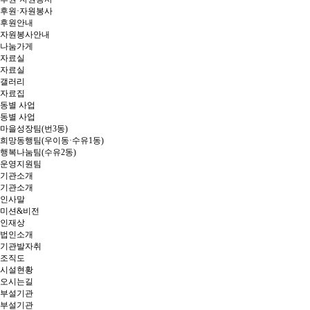
후원·자원봉사
후원안내
자원봉사안내
나눔가게
자료실
자료실
갤러리
자료집
동별 사업
동별 사업
마을성장팀(번3동)
희망동행팀(우이동·수유1동)
행복나눔팀(수유2동)
운영지원팀
기관소개
기관소개
인사말
미션&비전
인재상
법인소개
기관발자취
조직도
시설현황
오시는길
부설기관
부설기관