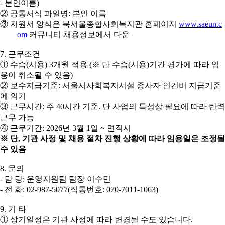
-
본인이름
)
②
공통서식 파일명
:
본인 이름
③
지원서 양식은 북서울종합사회복지관 홈페이지
www.saeun.c
om
커뮤니티 채용정보에서 다운
7.
근무조건
①
수습
(
시용
) 3
개월 적용
(
※
단 수습
(
시용
)
기간 평가에 따라 임
용이 취소될 수 있음
)
②
보수지급기준
:
서울시사회복지시설 종사자 인건비 지급기준
에 의거
③
근무시간
:
주
40
시간 기준
.
단 사업의 특성상 필요에 따라 탄력
근무 가능
④
근무기간
: 2026
년
3
월
1
일
~
면직시
※
단
,
기관 사정 및 채용 절차 진행 상황에 따라 임용일은 조정될
수 있음
8.
문의
-
담 당
:
운영지원팀 팀장 이수민
-
전 화
: 02-987-5077(
직통번호
: 070-7011-1063)
9.
기 타
①
상기일정은 기관 사정에 따라 변경될 수도 있습니다
.