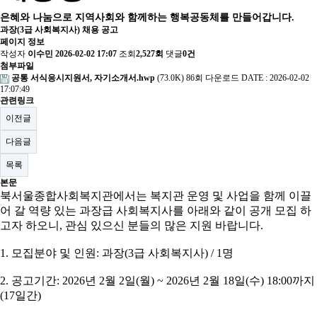
은혜와 나눔으로 지역사회와 함께하는 행복공동체를 만들어갑니다.
과장(3급 사회복지사) 채용 공고
페이지 정보
작성자
이수민
2026-02-02 17:07
조회
2,527회
댓글
0건
첨부파일
공통 서식응시지원서, 자기소개서.hwp
(73.0K)
86회 다운로드
DATE : 2026-02-02
17:07:49
관련링크
이전글
다음글
목록
본문
북서울종합사회복지관에서는 복지관 운영 및 사업을 함께 이끌
어 갈 역량 있는 과장급 사회복지사를 아래와 같이 공개 모집 하
고자 하오니
,
관심 있으신 분들의 많은 지원 바랍니다
.
1.
모집분야 및 인원
:
과장
(3
급 사회복지사
) / 1
명
2.
공고기간
: 2026
년
2
월
2
일
(
월
) ~ 2026
년
2
월
18
일
(
수
) 18:00
까지
(17
일간
)