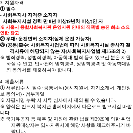
3.
지원자격
①
필수
-
사회복지사 자격증 소지자
-
사회복지시설 경력 만
8
년 이상
(9
년차 이상
)
인 자
※
서울시 종합사회복지관 운영지원 안내의 직책별 승진 최소 소요
연한 참고
②
우대
:
운전면허 소지자
(
실제 운전 가능자
)
③
(
공통
)
필수
:
사회복지사업법에 따라 사회복지시설 종사자 결
격사유에 해당되지 않는 자
(
사회복지사업법 제
35
조의
2)
※
범죄경력
,
성범죄경력
,
아동학대 범죄 등이 있으신 분은 지원
하실 수 없고
,
입사전에 범죄경력
,
성범죄경력 및 아동학대범
죄 동의서를 제출하셔야 합니다
.
4.
제출서류
①
서류접수 시 필수
:
공통서식
(
응시지원서
,
자기소개서
,
개인정
보 동의서
) -
첨부파일
※
자필서명 누락 시 서류 심사에서 제외 될 수 있습니다
.
※
양식은 반드시 복지관 홈페이지에서 다운로드 받으시길 바랍
니다
.
※
국가유공자 등 예우 및 지원에 관한 법률 제
29
조에 의한 취업
지원대상자는 입사지원서에 해당 사항을 체크해주시기 바
랍니다
.