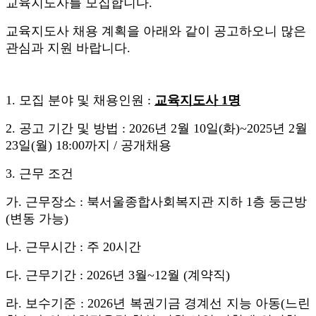
교육지도사를 모집합니다.
교육지도사 채용 계획을 아래와 같이 공고하오니 많은
관심과 지원 바랍니다.
1.
모집 분야 및 채용인원
:
교육지도사
1
명
2.
공고 기간 및 방법
: 2026
년
2
월
10
일
(
화
)~2025
년
2
월
23
일
(
월
) 18:00
까지
/
공개채용
3.
근무 조건
가
.
근무장소
:
북서울종합사회복지관 지하
1
층 둥근방
(
변동 가능
)
나
.
근무시간
:
주
20
시간
다
.
근무기간
: 2026
년
3
월
~12
월
(
계약직
)
라
.
보수기준
: 2026
년 복권기금 경계선 지능 아동
(
느린