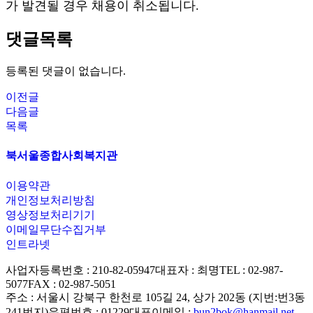
가 발견될 경우 채용이 취소됩니다
.
댓글목록
등록된 댓글이 없습니다.
이전글
다음글
목록
북서울종합사회복지관
이용약관
개인정보처리방침
영상정보처리기기
이메일무단수집거부
인트라넷
사업자등록번호 : 210-82-05947
대표자 : 최명
TEL : 02-987-
5077
FAX : 02-987-5051
주소 : 서울시 강북구 한천로 105길 24, 상가 202동 (지번:번3동
241번지)
우편번호 : 01229
대표이메일 :
bun2bok@hanmail.net