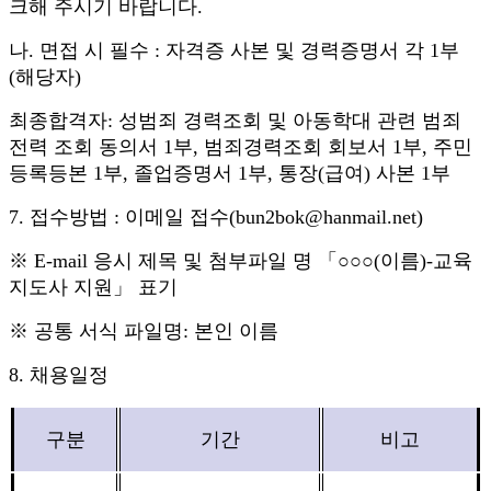
크해 주시기 바
랍니다
.
나
.
면접 시 필수
:
자격증 사본 및 경력증명서 각
1
부
(
해당자
)
최종합격자: 성범죄 경력조회 및 아동학대 관련 범죄
전력 조회 동의서 1부, 범죄경력조회 회보서 1부, 주민
등록등본 1부, 졸업증명서 1부, 통장(급여) 사본 1부
7.
접수방법
:
이메일 접수
(bun2bok@hanmail.net)
※
E-mail
응시 제목 및 첨부파일 명
「○○○
(
이름
)-
교육
지도사 지원
」
표기
※
공통 서식 파일명
:
본인 이름
8.
채용일정
구분
기간
비고