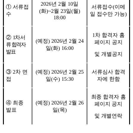
2026
년
2
월
10
일
①
서류접
서류접수
(
이메
(
화
)~2
월
23
일
(
월
)
수
일 접수만 가능
)
18:00
1
차 합격자 홈
②
1
차 서
(
예정
) 2026
년
2
월
24
페이지 공지
류 합격자
일
(
화
) 16:00
발표
및 개별공지
③
2
차 면
(
예정
) 2026
년
2
월
25
서류심사 합격
접
일
(
수
) 15:30
자에 한함
최종 합격자 홈
④
최종
(
예정
) 2026
년
2
월
26
페이지 공지
발표
일
(
목
)
및 개별연락