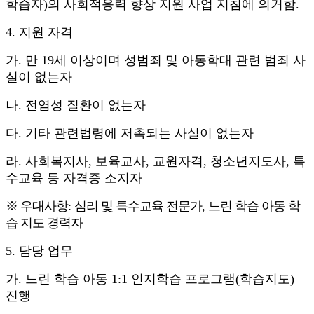
학습자
)
의 사회적응력 향상 지원 사업 지침에
의거함
.
4.
지원 자격
가
.
만
19
세 이상이며 성범죄 및 아동학대 관련 범죄 사
실이 없는자
나
.
전염성 질환이 없는자
다
.
기타 관련법령에 저촉되는 사실이 없는자
라
.
사회복지사
,
보육교사
,
교원자격
,
청소년지도사
,
특
수교육 등 자격증 소지자
※
우대사항
:
심리 및 특수교육 전문가
,
느린 학습 아동 학
습 지도 경력자
5.
담당 업무
가
.
느린 학습 아동
1:1
인지학습 프로그램
(
학습지도
)
진행