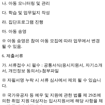
나
.
아동 모니터링 및 관리
다
.
학습 및 업무일지 작성
라
.
집단프로그램 진행
마
.
아동 송영
※
아동 송영은 참여 아동 모집에 따라 업무에서 변경
될 수 있음.
6.
제출서류
가
.
서류접수 시 필수
:
공통서식
(
응시지원서
,
자기소개
서
,
개인정보 동의서
)-
첨부파일
※
자필서명 누락 시 서류 심사에서 제외 될 수 있습니
다
.
※
국가유공자 등 예우 및 지원에 관한 법률 제
29
조에
의한 취업 지원 대상자는 입사지원서에 해당 사항을 체