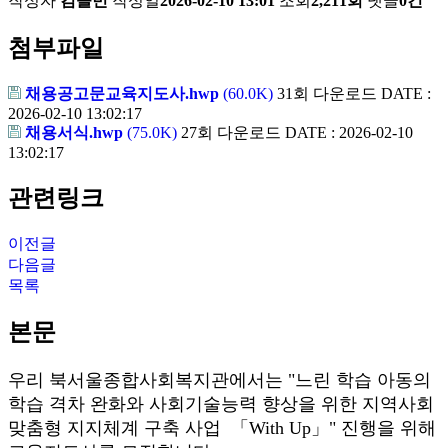
작성자
김솔빈
작성일
2026-02-10 13:01
조회
2,211회
댓글
0건
첨부파일
채용공고문교육지도사.hwp
(60.0K)
31회 다운로드
DATE :
2026-02-10 13:02:17
채용서식.hwp
(75.0K)
27회 다운로드
DATE : 2026-02-10
13:02:17
관련링크
이전글
다음글
목록
본문
우리 북서울종합사회복지관에서는 "느린 학습 아동의
학습 격차 완화와 사회기술능력 향상을 위한 지역사회
맞춤형 지지체계 구축 사업 「With Up」" 진행을 위해