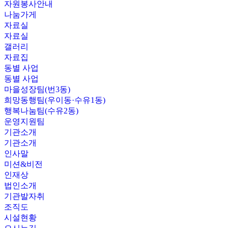
자원봉사안내
나눔가게
자료실
자료실
갤러리
자료집
동별 사업
동별 사업
마을성장팀(번3동)
희망동행팀(우이동·수유1동)
행복나눔팀(수유2동)
운영지원팀
기관소개
기관소개
인사말
미션&비전
인재상
법인소개
기관발자취
조직도
시설현황