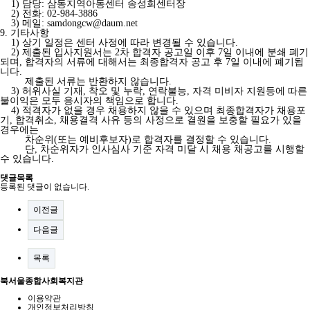
1) 담당: 삼동지역아동센터 송성희센터장
2) 전화: 02-984-3886
3) 메일: samdongcw@daum.net
9. 기타사항
1) 상기 일정은 센터 사정에 따라 변경될 수 있습니다.
2) 제출된 입사지원서는 2차 합격자 공고일 이후 7일 이내에 분쇄 폐기
되며, 합격자의 서류에 대해서는 최종합격자 공고 후 7일 이내에 폐기됩
니다.
제출된 서류는 반환하지 않습니다.
3) 허위사실 기재, 착오 및 누락, 연락불능, 자격 미비자 지원등에 따른
불이익은 모두 응시자의 책임으로 합니다.
4) 적격자가 없을 경우 채용하지 않을 수 있으며 최종합격자가 채용포
기, 합격취소, 채용결격 사유 등의 사정으로 결원을 보충할 필요가 있을
경우에는
차순위(또는 예비후보자)로 합격자를 결정할 수 있습니다.
단, 차순위자가 인사심사 기준 자격 미달 시 채용 채공고를 시행할
수 있습니다.
댓글목록
등록된 댓글이 없습니다.
이전글
다음글
목록
북서울종합사회복지관
이용약관
개인정보처리방침