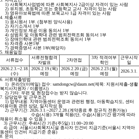
3. 자격요건
1) 사회복지사업법에 따른 사회복지사 2급이상 자격이 있는 사람
2) 유치원, 초등학교 또는 중등학교 교사 자격이 있는 사람
3) 영유아보육법에 따른 보육교사 1급 자격이 있는 사람
4. 제출서류
1) 응시원서 1부. (첨부된 양식사용)
2) 자기소개서 1부
3) 개인정보 제공 이용 동의서 1부
4) 성범죄 및 아동학대 관련 범죄전력조회 동의서 1부
5) 장애인학대 관련 범죄전력조회 동의서 1부
6) 자격증 사본1부
7) 경력증명서 사본 1부(해당자)
5. 채용일정
서류전형합격
3
차 적격여부
근무시작
서류접수
2
차면접
자발표
학인
일
2026.2.3.~2.18.
2026.2.19.(
목
)
2026.2.20.(
금
)
2026.2.23.(
월
)
2026.3.1.
(
수
)
예정
예정
예정
6. 서류제출방법
1) 온라인(이메일) 접수: samdongcw@daum.net(제목: 지원서제출-생활
복지사지원자 / 이름명시)
2) 기타: 우편 및 현장접수는 받지 않습니다.
7. 담당업무 및 근무조건
1) 업무내용: 지역아동센터 운영과 관련된 행정, 아동학습지도, 센터
이용아동 관련 상담, 일지작성 등
2) 근무기간: 2026.3.1.~2027.2.28.(계약종료 후 정규직 전환가능)
수습(시용) 3개월 적용(단, 수습(시용)기간 평가에 따라
채용이 취소될 수 있음.)
3) 근무시간: 주40시간 기준(주5일) 11:00~20:00
4) 급여: 서울시사회복지시설 종사자 인건비 지급기준(서울시 지역아
동센터 인건비 지급기준 준용)
8. 문의