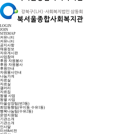
LOGIN
JOIN
SITEMAP
커뮤니티
커뮤니티
공지사항
채용정보
자유게시판
사업참여
후원·자원봉사
후원·자원봉사
후원안내
자원봉사안내
나눔가게
자료실
자료실
갤러리
자료집
동별 사업
동별 사업
마을성장팀(번3동)
희망동행팀(우이동·수유1동)
행복나눔팀(수유2동)
운영지원팀
기관소개
기관소개
인사말
미션&비전