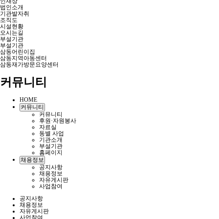
인재상
법인소개
기관발자취
조직도
시설현황
오시는길
부설기관
부설기관
삼동어린이집
삼동지역아동센터
삼동재가방문요양센터
커뮤니티
HOME
커뮤니티
커뮤니티
후원·자원봉사
자료실
동별 사업
기관소개
부설기관
홈페이지
채용정보
공지사항
채용정보
자유게시판
사업참여
공지사항
채용정보
자유게시판
사업참여