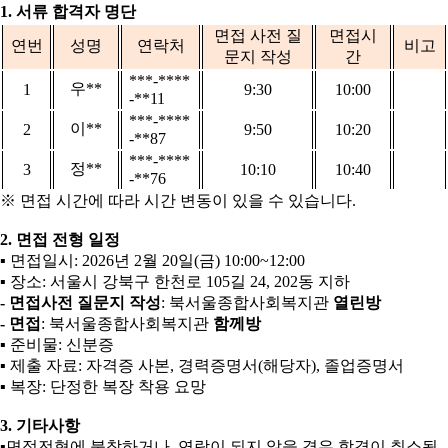
1.
서류 합격자 명단
면접 사전 질
면접시
연번
성명
연락처
비고
문지 작성
간
***-****
우
**
1
9:30
10:00
-**11
***-****
이
**
2
9:50
10:20
-**87
***-****
정
**
3
10:10
10:40
-**76
※
면접 시간에 따라 시간 변동이 있을 수 있습니다
.
2.
면접 전형 일정
▪
면접일시
: 2026
년
2
월
20
일
(
금
) 10:00~12:00
▪
장소
:
서울시 강북구 한천로
105
길
24, 202
동 지하
-
면접사전 질문지 작성
:
북서울종합사회복지관
열린방
-
면접
:
북서울종합사회복지관
함께방
▪
준비물
:
신분증
▪
제출 자료
:
자격증 사본
,
경력증명서
(
해당자
),
졸업증명서
▪
복장
:
단정한 복장 착용 요망
3.
기타사항
▪
면접전형에 불참하거나
,
연락이 되지 않을 경우 합격이 취소될