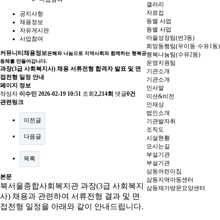
갤러리
자료집
공지사항
동별 사업
채용정보
동별 사업
자유게시판
마을성장팀(번3동)
사업참여
희망동행팀(우이동·수유1동)
커뮤니티
채용정보
은혜와 나눔으로 지역사회와 함께하는 행복공
행복나눔팀(수유2동)
동체를 만들어갑니다.
운영지원팀
과장(3급 사회복지사) 채용 서류전형 합격자 발표 및 면
기관소개
접전형 일정 안내
기관소개
페이지 정보
인사말
작성자
이수민
2026-02-19 10:51
조회
2,214회
댓글
0건
미션&비전
관련링크
인재상
법인소개
이전글
기관발자취
조직도
다음글
시설현황
오시는길
부설기관
목록
부설기관
삼동어린이집
본문
삼동지역아동센터
북서울종합사회복지관 과장
(3
급 사회복지
삼동재가방문요양센터
사
)
채용과 관련하여 서류전형 결과 및 면
접전형 일정을 아래와 같이 안내드립니다
.