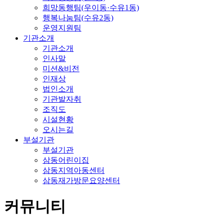
희망동행팀(우이동·수유1동)
행복나눔팀(수유2동)
운영지원팀
기관소개
기관소개
인사말
미션&비전
인재상
법인소개
기관발자취
조직도
시설현황
오시는길
부설기관
부설기관
삼동어린이집
삼동지역아동센터
삼동재가방문요양센터
커뮤니티