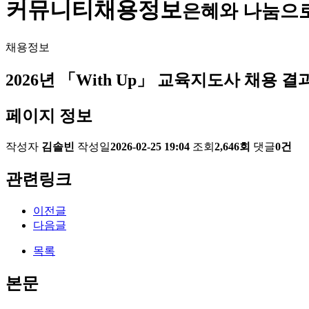
커뮤니티
채용정보
은혜와 나눔으
채용정보
2026년 「With Up」 교육지도사 채용 결
페이지 정보
작성자
김솔빈
작성일
2026-02-25 19:04
조회
2,646회
댓글
0건
관련링크
이전글
다음글
목록
본문