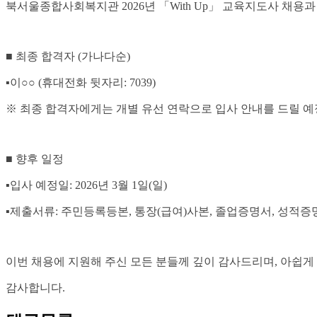
북서울종합사회복지관 2026년
「With Up」 교육지도사
채용과
■
최종 합격자
(
가나다순
)
▪
이
○○
(
휴대전화 뒷자리
: 7039)
※
최종 합격자에게는 개별 유선 연락으로 입사 안내를 드릴 
■
향후 일정
▪
입사 예정일
: 2026
년
3
월
1
일
(
일
)
▪
제출서류
:
주민등록등본
,
통장
(
급여
)
사본
,
졸업증명서
,
성적증
이번 채용에 지원해 주신 모든 분들께 깊이 감사드리며
,
아쉽게
감사합니다
.