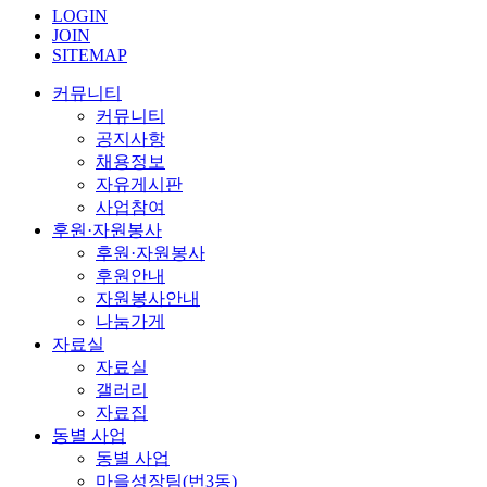
LOGIN
JOIN
SITEMAP
커뮤니티
커뮤니티
공지사항
채용정보
자유게시판
사업참여
후원·자원봉사
후원·자원봉사
후원안내
자원봉사안내
나눔가게
자료실
자료실
갤러리
자료집
동별 사업
동별 사업
마을성장팀(번3동)