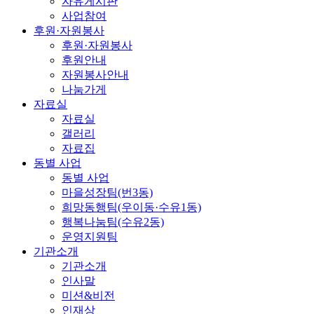
자유게시판
사업참여
후원·자원봉사
후원·자원봉사
후원안내
자원봉사안내
나눔가게
자료실
자료실
갤러리
자료집
동별 사업
동별 사업
마을성장팀(번3동)
희망동행팀(우이동·수유1동)
행복나눔팀(수유2동)
운영지원팀
기관소개
기관소개
인사말
미션&비전
인재상